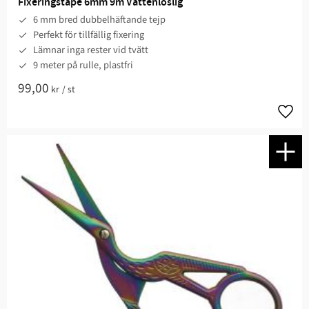
Fixeringstape 6mm 9m Vattenlöslig
6 mm bred dubbelhäftande tejp
Perfekt för tillfällig fixering
Lämnar inga rester vid tvätt
9 meter på rulle, plastfri
99,00
kr
/
st
Lägg t