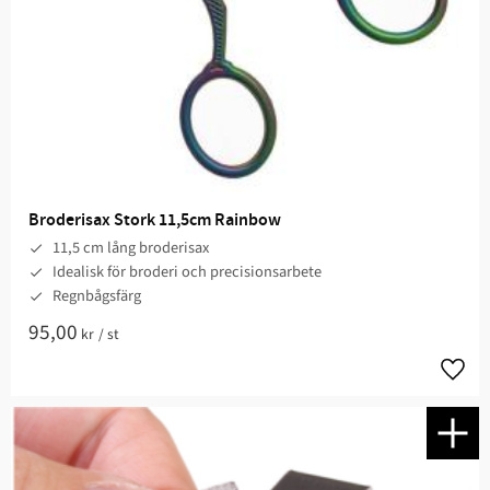
Broderisax Stork 11,5cm Rainbow
11,5 cm lång broderisax
Idealisk för broderi och precisionsarbete
Regnbågsfärg
95,00
kr
/
st
Lägg t