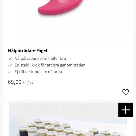
Nålpåträdare Fågel
Nålpåträdare som håller bra
En stabil krok för att dra genom tråden
Ej till de tunnaste nålarna
69,00
kr
/
st
Lägg t