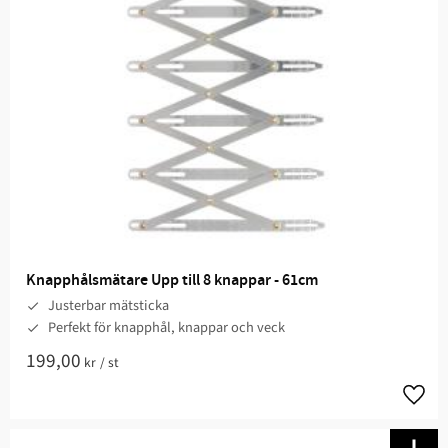
Knapphålsmätare Upp till 8 knappar - 61cm
Justerbar mätsticka
Perfekt för knapphål, knappar och veck
199,00
kr
/
st
Lägg t