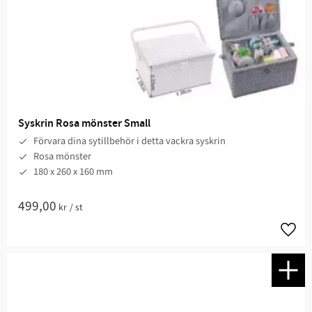
Syskrin Rosa mönster Small
Förvara dina sytillbehör i detta vackra syskrin
Rosa mönster
180 x 260 x 160 mm
499,00
kr
/
st
Lägg t