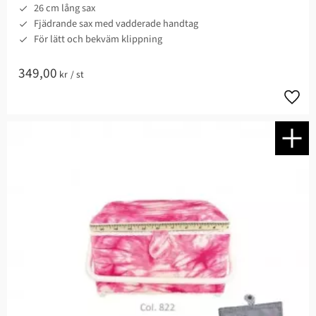
26 cm lång sax
Fjädrande sax med vadderade handtag
För lätt och bekväm klippning
349,00
kr
/
st
Lägg t