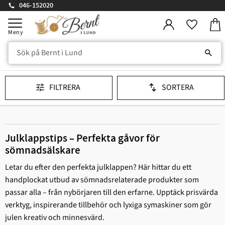
046-152020
Kund
Meny
Favorit
FILTRERA
SORTERA
Julklappstips – Perfekta gåvor för
sömnadsälskare
Letar du efter den perfekta julklappen? Här hittar du ett
handplockat utbud av sömnadsrelaterade produkter som
passar alla – från nybörjaren till den erfarne. Upptäck prisvärda
verktyg, inspirerande tillbehör och lyxiga symaskiner som gör
julen kreativ och minnesvärd.