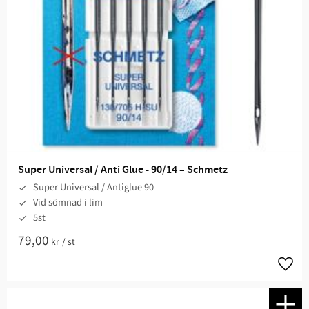
Super Universal / Anti Glue - 90/14 – Schmetz
Super Universal / Antiglue 90
Vid sömnad i lim
5st
79,00
kr
/
st
Lägg t