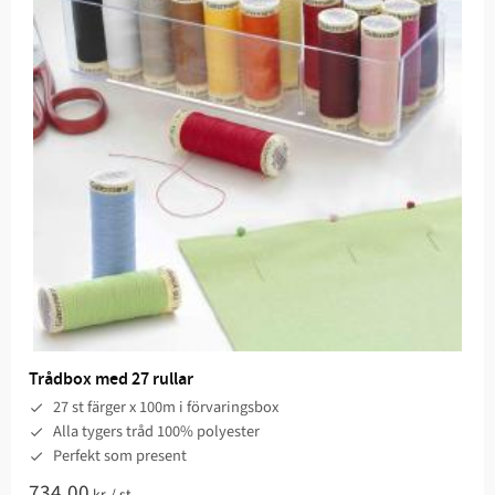
Trådbox med 27 rullar
27 st färger x 100m i förvaringsbox
Alla tygers tråd 100% polyester
Perfekt som present
734,00
kr
/
st