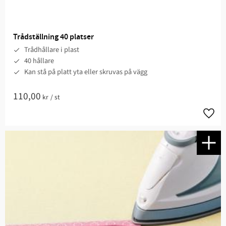
Trådställning 40 platser
Trådhållare i plast
40 hållare
Kan stå på platt yta eller skruvas på vägg
110,00
kr
/
st
Lägg t