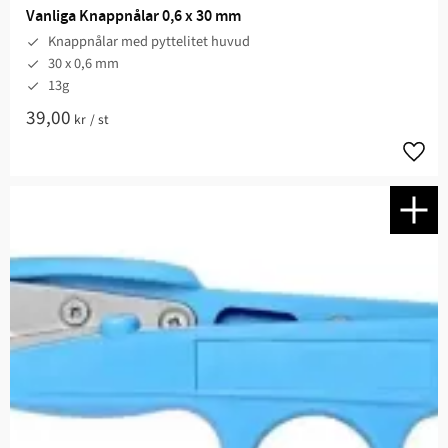
Vanliga Knappnålar 0,6 x 30 mm
Knappnålar med pyttelitet huvud
30 x 0,6 mm
13g
39,00
kr
/
st
Lägg t