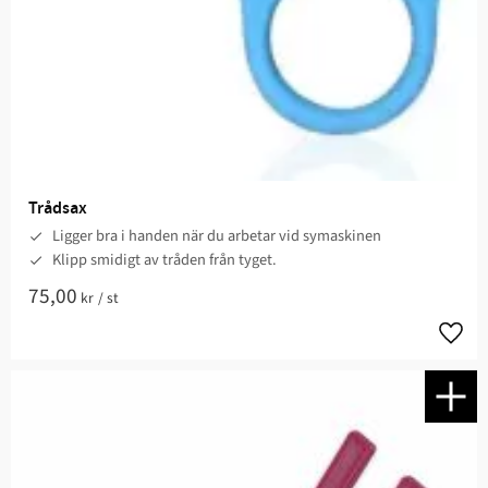
Trådsax
Ligger bra i handen när du arbetar vid symaskinen
Klipp smidigt av tråden från tyget.
75,00
kr
/
st
Lägg t