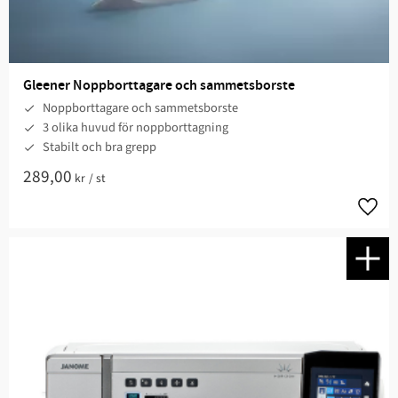
Gleener Noppborttagare och sammetsborste
Noppborttagare och sammetsborste
3 olika huvud för noppborttagning
Stabilt och bra grepp
289,00
kr
/
st
Lägg t