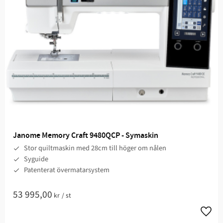
Janome Memory Craft 9480QCP - Symaskin
Stor quiltmaskin med 28cm till höger om nålen
Syguide
Patenterat övermatarsystem
53 995,00
kr
/
st
Lägg t