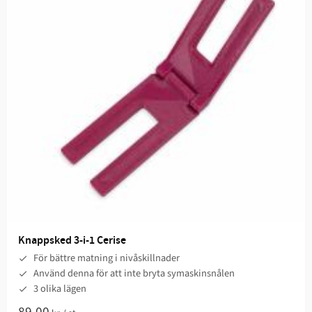
Knappsked 3-i-1 Cerise
För bättre matning i nivåskillnader
Använd denna för att inte bryta symaskinsnålen
3 olika lägen
89,00