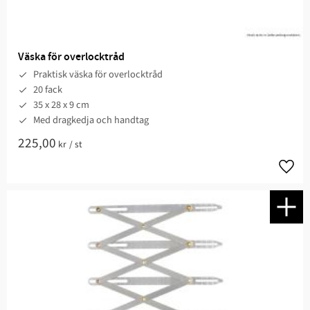
Väska för overlocktråd
Praktisk väska för overlocktråd
20 fack
35 x 28 x 9 cm
Med dragkedja och handtag
225,00
kr
/
st
Lägg t