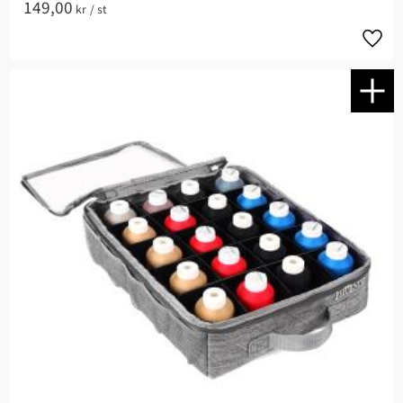
149,00
kr
/
st
Lägg t