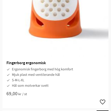
Fingerborg ergonomisk
Ergonomisk fingerborg med hög komfort
Mjuk plast med ventilerande hål
S-M-L-XL
Hål som motverkar svett
69,00
kr
/
st
Lägg t