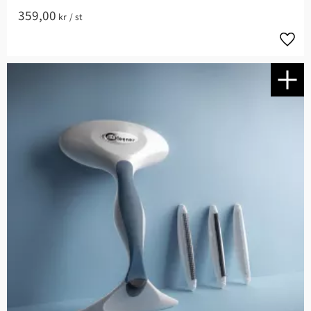
359,00
kr
/
st
Lägg t