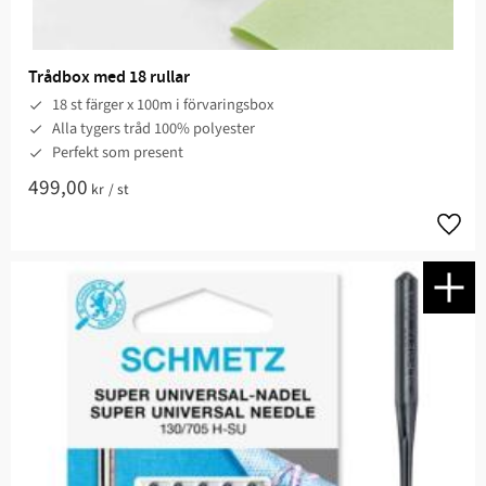
Trådbox med 18 rullar
18 st färger x 100m i förvaringsbox
Alla tygers tråd 100% polyester
Perfekt som present
499,00
kr
/
st
Lägg t