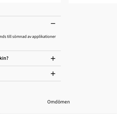
änds till sömnad av applikationer
kin?
Omdömen