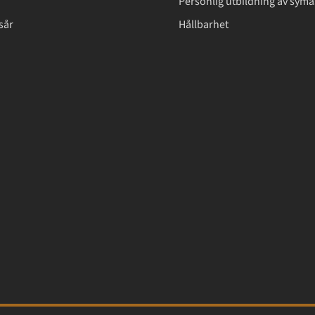
Personlig utbildning av syma
sår
Hållbarhet