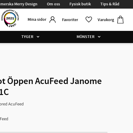
merska Merry Design
Om oss
Fysisk butik
Tips & Råd
Kundvag
Favoriter
Mina sidor
Favoriter
Varukorg
TYGER
MÖNSTER
fot Öppen AcuFeed Janome
 1C
 bred AcuFeed
Feed