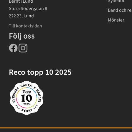
Sybehör
Bernt i Lund
Stora Södergatan 8
Band och re
222 23, Lund
Mönster
Till kontaktsidan
Följ oss
Reco topp 10 2025