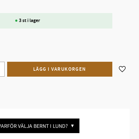
3 st i lager
Lägg till
VARFÖR VÄLJA BERNT I LUND?
▼