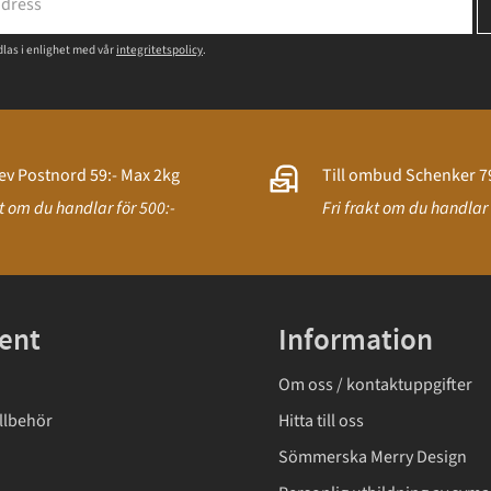
las i enlighet med vår
integritetspolicy
.
ev Postnord 59:- Max 2kg
Till ombud Schenker 79
kt om du handlar för 500:-
Fri frakt om du handlar 
ent
Information
Om oss / kontaktuppgifter
llbehör
Hitta till oss
Sömmerska Merry Design