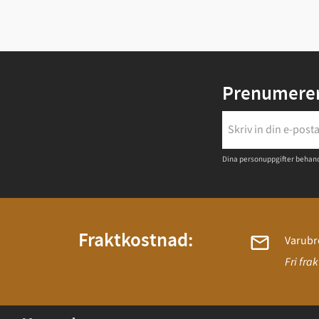
Prenumerer
Dina personuppgifter behand
Fraktkostnad:
Varubr
Fri fra