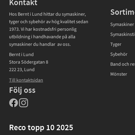
Kontakt
Sortim
Hos Bernt i Lund hittar du symaskiner,
tyger och sybehör av hög kvalitet sedan
Symaskiner
1973. Vi har kostnadsfri personlig
Symaskinsti
utbildning i handhavande på alla
symaskiner du handlar av oss.
Tyger
Sybehör
Bernt i Lund
Stora Södergatan 8
Band och re
222 23, Lund
Mönster
Till kontaktsidan
Följ oss
Reco topp 10 2025