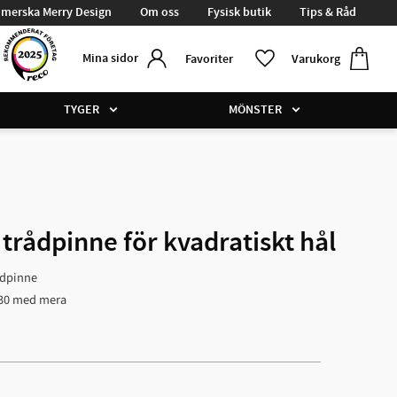
merska Merry Design
Om oss
Fysisk butik
Tips & Råd
Kundvag
Favoriter
Mina sidor
Favoriter
Varukorg
TYGER
MÖNSTER
trådpinne för kvadratiskt hål
ådpinne
030 med mera