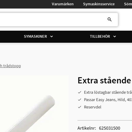
Varumärken
Symaskinsservice
Söm
SYMASKINER
TILLBEHÖR
h trådstopp
Extra stående 
Extra löstagbar stående tr
Passar Easy Jeans, Hild, 4
Reservdel
Artikelnr
625031500