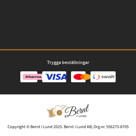
Trygga beställningar
Copyright © Bernt i Lund 2025. Bernt i Lund AB, Org.nr. 556275-8705