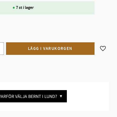
7 st i lager
Lägg till
VARFÖR VÄLJA BERNT I LUND?
▼