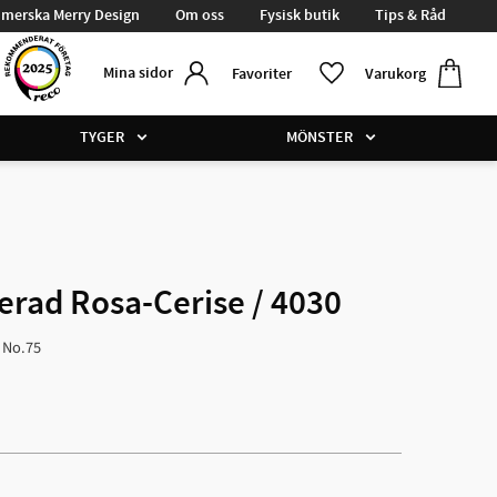
merska Merry Design
Om oss
Fysisk butik
Tips & Råd
Kundvag
Favoriter
Mina sidor
Favoriter
Varukorg
TYGER
MÖNSTER
erad Rosa-Cerise / 4030
d No.75