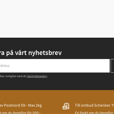
a på vårt nyhetsbrev
las i enlighet med vår
integritetspolicy
.
ev Postnord 59:- Max 2kg
Till ombud Schenker 79
kt om du handlar för 500:-
Fri frakt om du handlar 