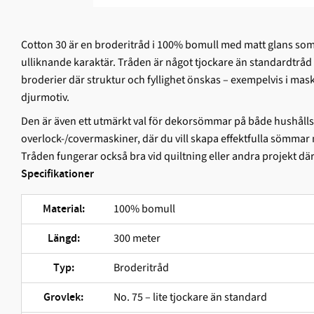
Cotton 30 är en broderitråd i 100% bomull med matt glans som 
ulliknande karaktär. Tråden är något tjockare än standardtråd 
broderier där struktur och fyllighet önskas – exempelvis i mas
djurmotiv.
Den är även ett utmärkt val för dekorsömmar på både hushåll
overlock-/covermaskiner, där du vill skapa effektfulla sömmar
Tråden fungerar också bra vid quiltning eller andra projekt d
Specifikationer
100% bomull
Material:
300 meter
Längd:
Broderitråd
Typ:
No. 75 – lite tjockare än standard
Grovlek: