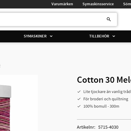
Varumärken
Symaskinsservice
Söm
SYMASKINER
TILLBEHÖR
0
Cotton 30 Mel
Lite tjockare än vanlig trå
För broderi och quiltning​
100% bomull - 300m
Artikelnr
5715-4030