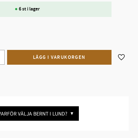
6 st i lager
Lägg till
VARFÖR VÄLJA BERNT I LUND?
▼