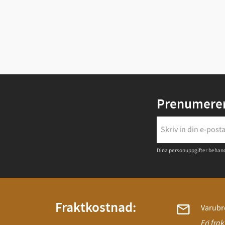
Prenumerer
Dina personuppgifter behand
Fraktkostnad:
Varubr
Fri fra