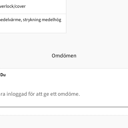
verlock/cover
g medelvärme, strykning medelhög
Omdömen
Du