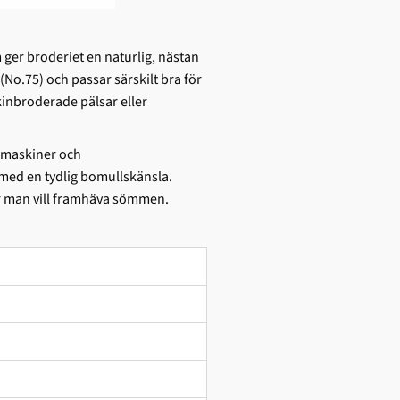
ger broderiet en naturlig, nästan
(No.75) och passar särskilt bra för
kinbroderade pälsar eller
smaskiner och
 med en tydlig bomullskänsla.
är man vill framhäva sömmen.