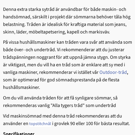
Denna extra starka sytråd är användbar för både maskin- och
handsömnad, särskilt i projekt där sömmarna behöver tåla hög
belastning. Tråden är idealisk för kraftiga material som jeans,
skinn, läder, möbeltapetsering, kapell och markisväv.
På vissa hushållsmaskiner kan tråden vara svår att använda som
både över- och undertråd. Vi rekommenderar att du justerar
trådspänningen noggrant för att uppnå jämna stygn. Om styrka
är viktigast, men du vill ha en tråd som är enklare att sy med i
vanliga maskiner, rekommenderar vi istället vår
Outdoor-tråd
,
som är optimerad för god sömnadsprestanda på de flesta
hushållsmaskiner.
Om du vill använda tråden för att få synligare sömmar, så
rekommenderas vanlig "Alla tygers tråd" som undertråd
Vid maskinsömnad med denna tråd rekommenderas att du
använder en
i grovlek 90 eller 100 för bästa resultat.
topstitchnål
Specifikationer