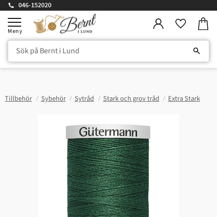
046-152020
Kundv
Meny
Favorite
Tillbehör
Sybehör
Sytråd
Stark och grov tråd
Extra Stark