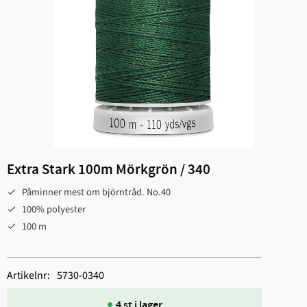
Extra Stark 100m Mörkgrön / 340
Påminner mest om björntråd. No.40
100% polyester
100 m
Artikelnr
5730-0340
4 st i lager