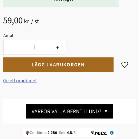
59,00
kr
/
st
Antal
-
+
Lägg til
Ge ett omdöme!
VARFÖR VÄLJA BERNT I LUND?
▼