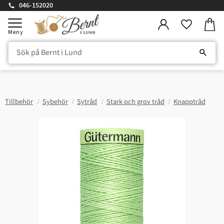
046-152020
Kundv
Meny
Favorite
Tillbehör
Sybehör
Sytråd
Stark och grov tråd
Knapptråd