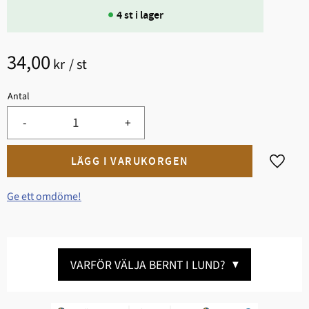
4 st i lager
34,00
kr
/
st
Antal
-
+
Lägg til
Ge ett omdöme!
VARFÖR VÄLJA BERNT I LUND?
▼