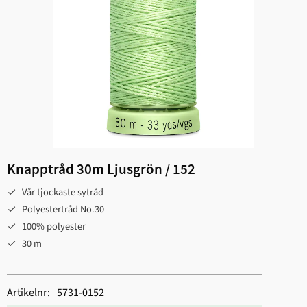
Knapptråd 30m Ljusgrön / 152
Vår tjockaste sytråd
Polyestertråd No.30
100% polyester
30 m
Artikelnr
5731-0152