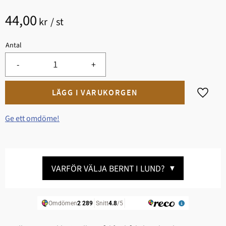
44,00
kr
/
st
Antal
-
+
Lägg til
Ge ett omdöme!
VARFÖR VÄLJA BERNT I LUND?
▼