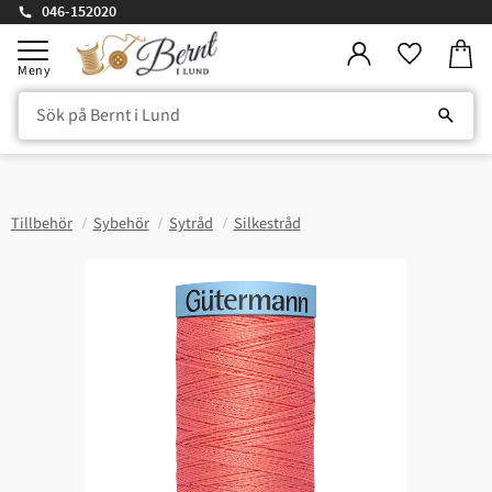
046-152020
Kundv
Meny
Favorite
Tillbehör
Sybehör
Sytråd
Silkestråd