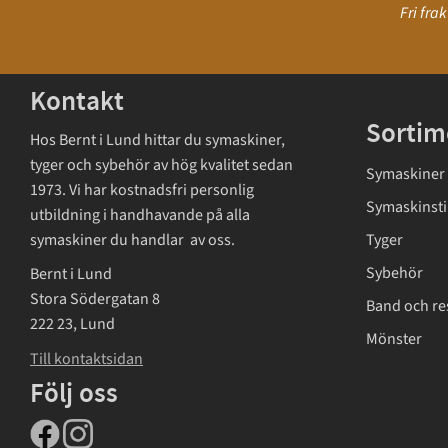
Fri fra
Kontakt
Sortim
Hos Bernt i Lund hittar du symaskiner,
tyger och sybehör av hög kvalitet sedan
Symaskiner
1973. Vi har kostnadsfri personlig
Symaskinsti
utbildning i handhavande på alla
symaskiner du handlar av oss.
Tyger
Sybehör
Bernt i Lund
Stora Södergatan 8
Band och re
222 23, Lund
Mönster
Till kontaktsidan
Följ oss