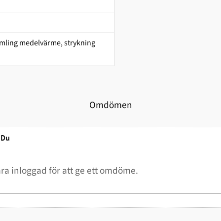
ktumling medelvärme, strykning
Omdömen
Du