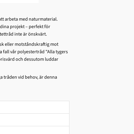
att arbeta med naturmaterial.
 dina projekt – perfekt för
ettråd inte är önskvärt.
stisk eller motståndskraftig mot
fall vår polyestertråd "Alla tygers
r prisvärd och dessutom luddar
ga tråden vid behov, är denna