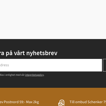
a på vårt nyhetsbrev
las i enlighet med vår
integritetspolicy
.
ev Postnord 59:- Max 2kg
Till ombud Schenker 79