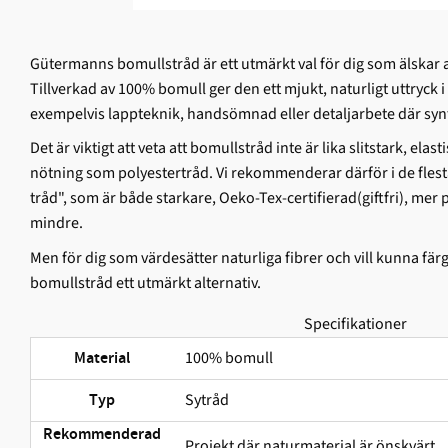
Gütermanns bomullstråd är ett utmärkt val för dig som älskar 
Tillverkad av 100% bomull ger den ett mjukt, naturligt uttryck i
exempelvis lappteknik, handsömnad eller detaljarbete där synt
Det är viktigt att veta att bomullstråd inte är lika slitstark, ela
nötning som polyestertråd. Vi rekommenderar därför i de flesta 
tråd", som är både starkare, Oeko-Tex-certifierad(giftfri), me
mindre.
Men för dig som värdesätter naturliga fibrer och vill kunna fär
bomullstråd ett utmärkt alternativ.
Specifikationer
100% bomull
Material
Sytråd
Typ
Rekommenderad
Projekt där naturmaterial är önskvärt