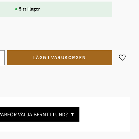
5 st i lager
Lägg till
VARFÖR VÄLJA BERNT I LUND?
▼