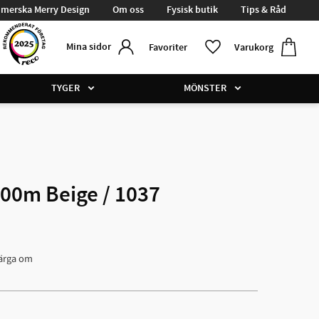
merska Merry Design
Om oss
Fysisk butik
Tips & Råd
Kundvag
Favoriter
Mina sidor
Favoriter
Varukorg
TYGER
MÖNSTER
00m Beige / 1037
färga om