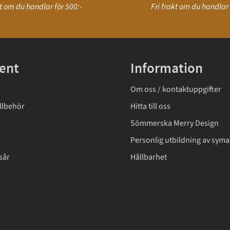
kt om du handlar för 500:-
Fri frakt om du handlar 
ent
Information
Om oss / kontaktuppgifter
llbehör
Hitta till oss
Sömmerska Merry Design
Personlig utbildning av syma
sår
Hållbarhet