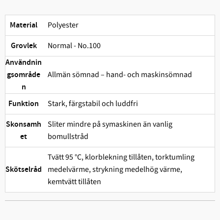
Polyester
Material
Normal - No.100
Grovlek
Användnin
Allmän sömnad – hand- och maskinsömnad
gsområde
n
Stark, färgstabil och ludd­fri
Funktion
Sliter mindre på symaskinen än vanlig
Skonsamh
bomullstråd
et
Tvätt 95 °C, klorblekning tillåten, torktumling
medelvärme, strykning medelhög värme,
Skötselråd
kemtvätt tillåten