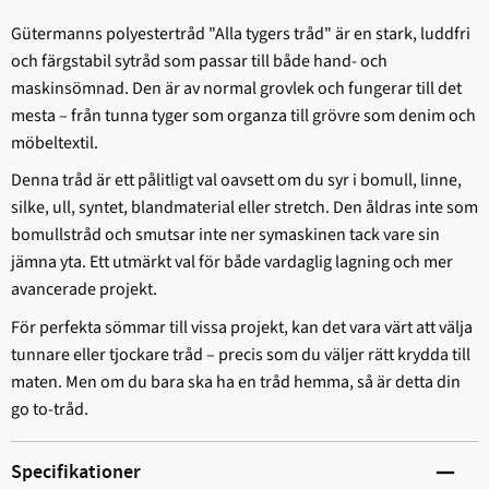
Gütermanns polyestertråd "Alla tygers tråd" är en stark, ludd­fri
och färgstabil sytråd som passar till både hand- och
maskinsömnad. Den är av normal grovlek och fungerar till det
mesta – från tunna tyger som organza till grövre som denim och
möbeltextil.
Denna tråd är ett pålitligt val oavsett om du syr i bomull, linne,
silke, ull, syntet, blandmaterial eller stretch. Den åldras inte som
bomullstråd och smutsar inte ner symaskinen tack vare sin
jämna yta. Ett utmärkt val för både vardaglig lagning och mer
avancerade projekt.
För perfekta sömmar till vissa projekt, kan det vara värt att välja
tunnare eller tjockare tråd – precis som du väljer rätt krydda till
maten. Men om du bara ska ha en tråd hemma, så är detta din
go to-tråd.
Specifikationer