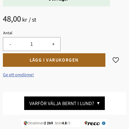
48,00
kr
/
st
Antal
-
+
Lägg til
Ge ett omdöme!
VARFÖR VÄLJA BERNT I LUND?
▼