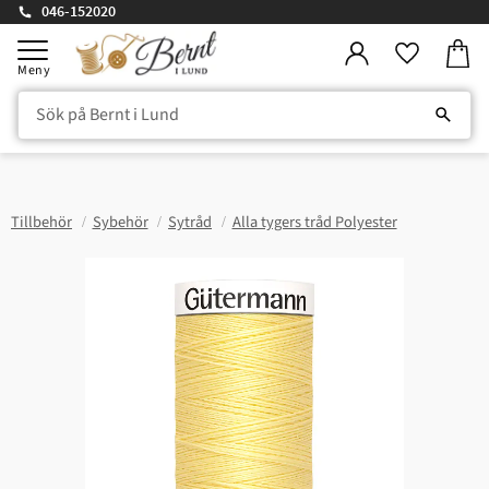
046-152020
Kundv
Meny
Favorite
Tillbehör
Sybehör
Sytråd
Alla tygers tråd Polyester