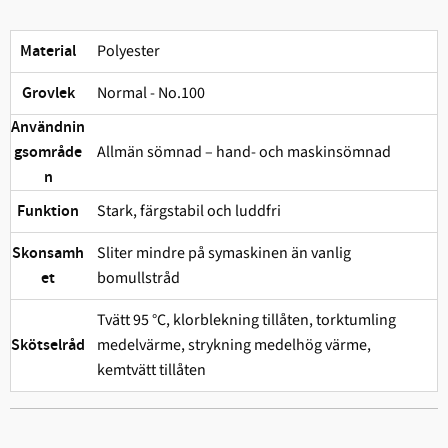
Polyester
Material
Normal - No.100
Grovlek
Användnin
Allmän sömnad – hand- och maskinsömnad
gsområde
n
Stark, färgstabil och ludd­fri
Funktion
Sliter mindre på symaskinen än vanlig
Skonsamh
bomullstråd
et
Tvätt 95 °C, klorblekning tillåten, torktumling
medelvärme, strykning medelhög värme,
Skötselråd
kemtvätt tillåten