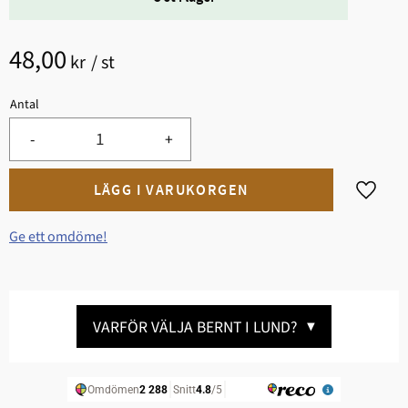
48,00
kr
/
st
Antal
-
+
Lägg til
Ge ett omdöme!
VARFÖR VÄLJA BERNT I LUND?
▼