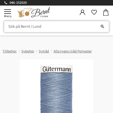
046-152020
Kundv
Meny
Favorite
Tillbehör
Sybehör
Sytråd
Alla tygers tråd Polyester