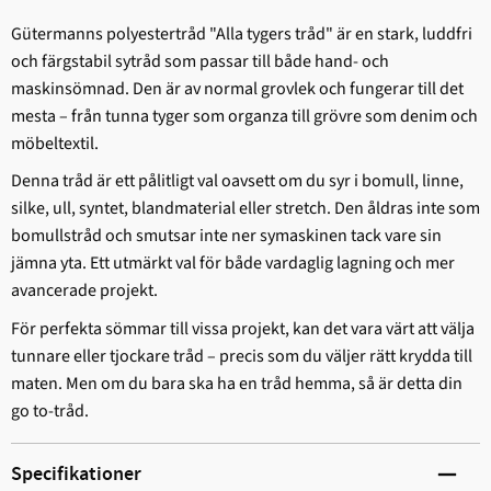
Gütermanns polyestertråd "Alla tygers tråd" är en stark, ludd­fri
och färgstabil sytråd som passar till både hand- och
maskinsömnad. Den är av normal grovlek och fungerar till det
mesta – från tunna tyger som organza till grövre som denim och
möbeltextil.
Denna tråd är ett pålitligt val oavsett om du syr i bomull, linne,
silke, ull, syntet, blandmaterial eller stretch. Den åldras inte som
bomullstråd och smutsar inte ner symaskinen tack vare sin
jämna yta. Ett utmärkt val för både vardaglig lagning och mer
avancerade projekt.
För perfekta sömmar till vissa projekt, kan det vara värt att välja
tunnare eller tjockare tråd – precis som du väljer rätt krydda till
maten. Men om du bara ska ha en tråd hemma, så är detta din
go to-tråd.
Specifikationer