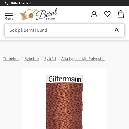
046-152020
Kundv
Meny
Favorite
Tillbehör
Sybehör
Sytråd
Alla tygers tråd Polyester