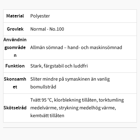
Polyester
Material
Normal - No.100
Grovlek
Användnin
Allmän sömnad – hand- och maskinsömnad
gsområde
n
Stark, färgstabil och ludd­fri
Funktion
Sliter mindre på symaskinen än vanlig
Skonsamh
bomullstråd
et
Tvätt 95 °C, klorblekning tillåten, torktumling
medelvärme, strykning medelhög värme,
Skötselråd
kemtvätt tillåten