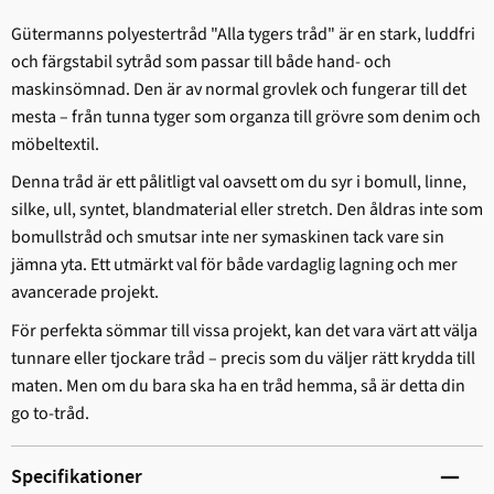
Gütermanns polyestertråd "Alla tygers tråd" är en stark, ludd­fri
och färgstabil sytråd som passar till både hand- och
maskinsömnad. Den är av normal grovlek och fungerar till det
mesta – från tunna tyger som organza till grövre som denim och
möbeltextil.
Denna tråd är ett pålitligt val oavsett om du syr i bomull, linne,
silke, ull, syntet, blandmaterial eller stretch. Den åldras inte som
bomullstråd och smutsar inte ner symaskinen tack vare sin
jämna yta. Ett utmärkt val för både vardaglig lagning och mer
avancerade projekt.
För perfekta sömmar till vissa projekt, kan det vara värt att välja
tunnare eller tjockare tråd – precis som du väljer rätt krydda till
maten. Men om du bara ska ha en tråd hemma, så är detta din
go to-tråd.
Specifikationer