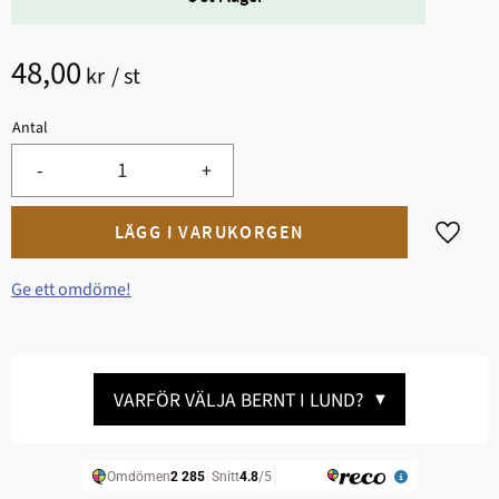
48,00
kr
/
st
Antal
-
+
Lägg til
Ge ett omdöme!
VARFÖR VÄLJA BERNT I LUND?
▼