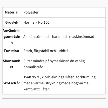
Polyester
Material
Normal - No.100
Grovlek
Användnin
Allmän sömnad – hand- och maskinsömnad
gsområde
n
Stark, färgstabil och ludd­fri
Funktion
Sliter mindre på symaskinen än vanlig
Skonsamh
bomullstråd
et
Tvätt 95 °C, klorblekning tillåten, torktumling
medelvärme, strykning medelhög värme,
Skötselråd
kemtvätt tillåten