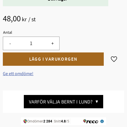
48,00
kr
/
st
Antal
-
+
Lägg til
Ge ett omdöme!
VARFÖR VÄLJA BERNT I LUND?
▼