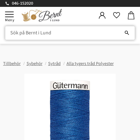
046-152020
Kundv
Meny
Favorite
Tillbehör
Sybehör
Sytråd
Alla tygers tråd Polyester