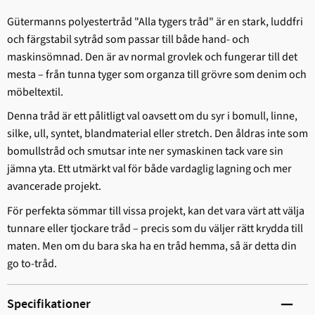
Gütermanns polyestertråd "Alla tygers tråd" är en stark, ludd­fri
och färgstabil sytråd som passar till både hand- och
maskinsömnad. Den är av normal grovlek och fungerar till det
mesta – från tunna tyger som organza till grövre som denim och
möbeltextil.
Denna tråd är ett pålitligt val oavsett om du syr i bomull, linne,
silke, ull, syntet, blandmaterial eller stretch. Den åldras inte som
bomullstråd och smutsar inte ner symaskinen tack vare sin
jämna yta. Ett utmärkt val för både vardaglig lagning och mer
avancerade projekt.
För perfekta sömmar till vissa projekt, kan det vara värt att välja
tunnare eller tjockare tråd – precis som du väljer rätt krydda till
maten. Men om du bara ska ha en tråd hemma, så är detta din
go to-tråd.
Specifikationer