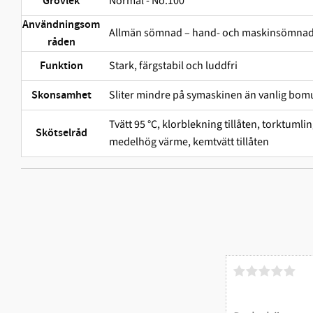
Normal - No.100
Grovlek
Användningsom
Allmän sömnad – hand- och maskinsömna
råden
Stark, färgstabil och ludd­fri
Funktion
Sliter mindre på symaskinen än vanlig bomu
Skonsamhet
Tvätt 95 °C, klorblekning tillåten, torktuml
Skötselråd
medelhög värme, kemtvätt tillåten