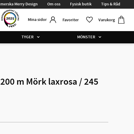
merska Merry Design
Om oss
Fysisk butik
Tips & Råd
Kundvag
Favoriter
Mina sidor
Favoriter
Varukorg
TYGER
MÖNSTER
 200 m Mörk laxrosa / 245