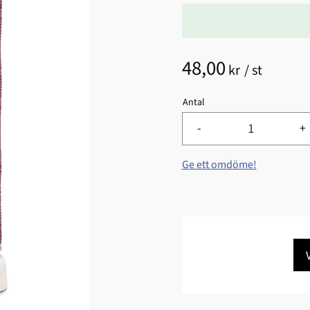
48,00
kr
/
st
Antal
-
+
Ge ett omdöme!