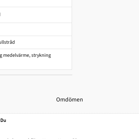
d
llstråd
ing medelvärme, strykning
Omdömen
Du