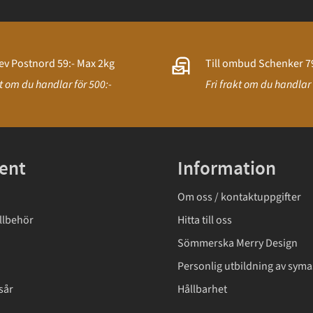
ev Postnord 59:- Max 2kg
Till ombud Schenker 79
kt om du handlar för 500:-
Fri frakt om du handlar 
ent
Information
Om oss / kontaktuppgifter
llbehör
Hitta till oss
Sömmerska Merry Design
Personlig utbildning av syma
sår
Hållbarhet