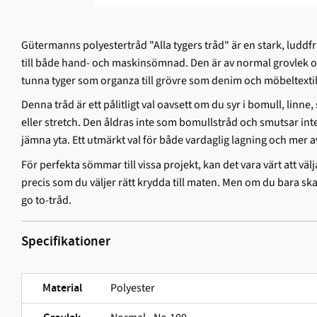
Gütermanns polyestertråd "Alla tygers tråd" är en stark, ludd­f
till både hand- och maskinsömnad. Den är av normal grovlek och
tunna tyger som organza till grövre som denim och möbeltextil
Denna tråd är ett pålitligt val oavsett om du syr i bomull, linne, 
eller stretch. Den åldras inte som bomullstråd och smutsar int
jämna yta. Ett utmärkt val för både vardaglig lagning och mer 
För perfekta sömmar till vissa projekt, kan det vara värt att välj
precis som du väljer rätt krydda till maten. Men om du bara sk
go to-tråd.
Specifikationer
Polyester
Material