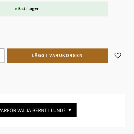
5 st i lager
Lägg till
VARFÖR VÄLJA BERNT I LUND?
▼