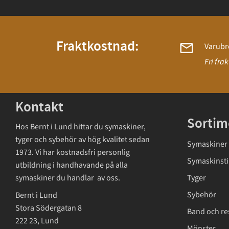
Fraktkostnad:
Varubr
Fri fra
Kontakt
Sortim
Hos Bernt i Lund hittar du symaskiner,
tyger och sybehör av hög kvalitet sedan
Symaskiner
1973. Vi har kostnadsfri personlig
Symaskinsti
utbildning i handhavande på alla
symaskiner du handlar av oss.
Tyger
Sybehör
Bernt i Lund
Stora Södergatan 8
Band och re
222 23, Lund
Mönster