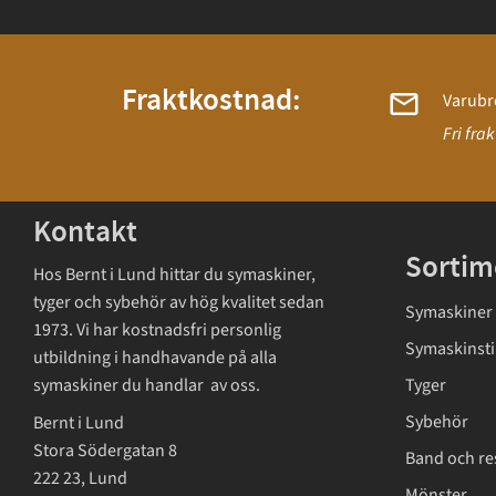
Fraktkostnad:
Varubr
Fri fra
Kontakt
Sortim
Hos Bernt i Lund hittar du symaskiner,
tyger och sybehör av hög kvalitet sedan
Symaskiner
1973. Vi har kostnadsfri personlig
Symaskinsti
utbildning i handhavande på alla
symaskiner du handlar av oss.
Tyger
Sybehör
Bernt i Lund
Stora Södergatan 8
Band och re
222 23, Lund
Mönster