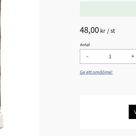
48,00
kr
/
st
Antal
-
+
Ge ett omdöme!