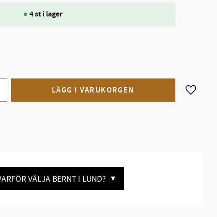
4 st i lager
Lägg till
VARFÖR VÄLJA BERNT I LUND?
▼