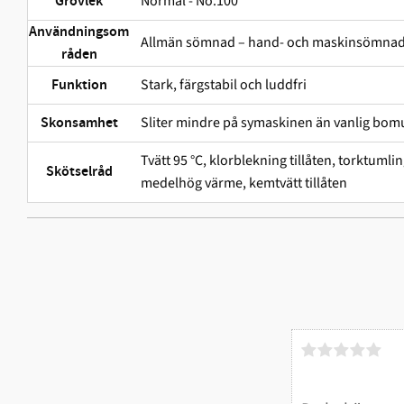
Normal - No.100
Grovlek
Användningsom
Allmän sömnad – hand- och maskinsömna
råden
Stark, färgstabil och ludd­fri
Funktion
Sliter mindre på symaskinen än vanlig bomu
Skonsamhet
Tvätt 95 °C, klorblekning tillåten, torktuml
Skötselråd
medelhög värme, kemtvätt tillåten