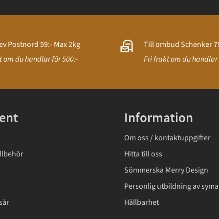
ev Postnord 59:- Max 2kg
Till ombud Schenker 79
kt om du handlar för 500:-
Fri frakt om du handlar 
ent
Information
Om oss / kontaktuppgifter
llbehör
Hitta till oss
Sömmerska Merry Design
Personlig utbildning av syma
sår
Hållbarhet