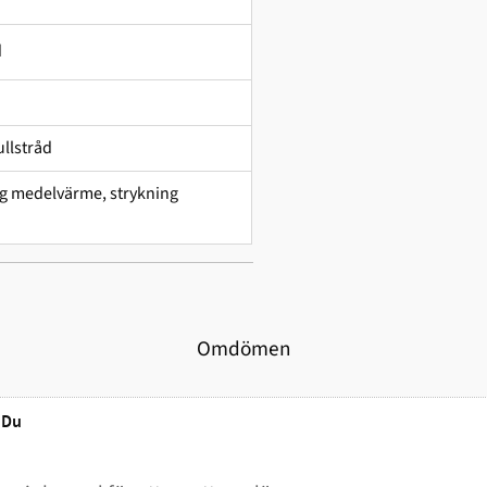
d
llstråd
ing medelvärme, strykning
Omdömen
Du