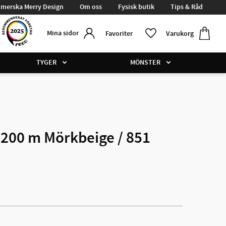
merska Merry Design
Om oss
Fysisk butik
Tips & Råd
Kundvag
Favoriter
Mina sidor
Favoriter
Varukorg
TYGER
MÖNSTER
 200 m Mörkbeige / 851