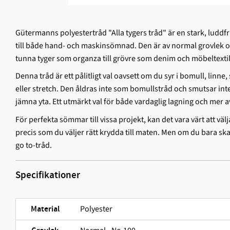
Gütermanns polyestertråd "Alla tygers tråd" är en stark, ludd­f
till både hand- och maskinsömnad. Den är av normal grovlek och
tunna tyger som organza till grövre som denim och möbeltextil
Denna tråd är ett pålitligt val oavsett om du syr i bomull, linne, 
eller stretch. Den åldras inte som bomullstråd och smutsar int
jämna yta. Ett utmärkt val för både vardaglig lagning och mer 
För perfekta sömmar till vissa projekt, kan det vara värt att välj
precis som du väljer rätt krydda till maten. Men om du bara sk
go to-tråd.
Specifikationer
Polyester
Material