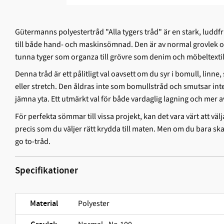
Gütermanns polyestertråd "Alla tygers tråd" är en stark, ludd­f
till både hand- och maskinsömnad. Den är av normal grovlek och
tunna tyger som organza till grövre som denim och möbeltextil
Denna tråd är ett pålitligt val oavsett om du syr i bomull, linne, 
eller stretch. Den åldras inte som bomullstråd och smutsar int
jämna yta. Ett utmärkt val för både vardaglig lagning och mer 
För perfekta sömmar till vissa projekt, kan det vara värt att välj
precis som du väljer rätt krydda till maten. Men om du bara sk
go to-tråd.
Specifikationer
Polyester
Material