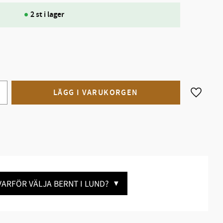
2 st i lager
Lägg till
VARFÖR VÄLJA BERNT I LUND?
▼