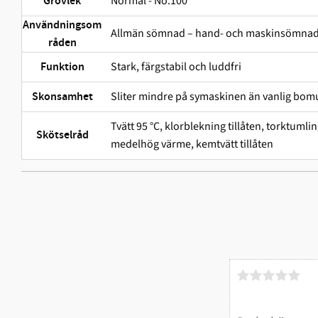
Normal - No.100
Grovlek
Användningsom
Allmän sömnad – hand- och maskinsömna
råden
Stark, färgstabil och ludd­fri
Funktion
Sliter mindre på symaskinen än vanlig bomu
Skonsamhet
Tvätt 95 °C, klorblekning tillåten, torktuml
Skötselråd
medelhög värme, kemtvätt tillåten