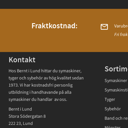
Fraktkostnad:
Varubr
Fri fra
Kontakt
Sortim
Hos Bernt i Lund hittar du symaskiner,
tyger och sybehör av hög kvalitet sedan
Symaskiner
1973. Vi har kostnadsfri personlig
Symaskinsti
utbildning i handhavande på alla
symaskiner du handlar av oss.
Tyger
Sybehör
Bernt i Lund
Stora Södergatan 8
Band och re
222 23, Lund
Mönster