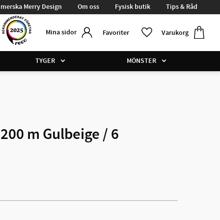
merska Merry Design
Om oss
Fysisk butik
Tips & Råd
Kundvag
Favoriter
Mina sidor
Favoriter
Varukorg
TYGER
MÖNSTER
 200 m Gulbeige / 6