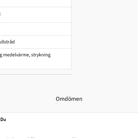
d
llstråd
ing medelvärme, strykning
Omdömen
Du