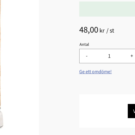
48,00
kr
/
st
Antal
-
+
Ge ett omdöme!