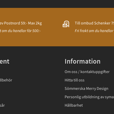
ev Postnord 59:- Max 2kg
Till ombud Schenker 79
kt om du handlar för 500:-
Fri frakt om du handlar 
ent
Information
Om oss / kontaktuppgifter
llbehör
Hitta till oss
Sömmerska Merry Design
Personlig utbildning av syma
sår
Hållbarhet