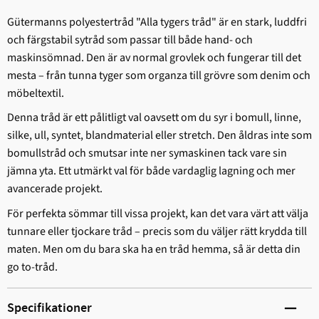
Gütermanns polyestertråd "Alla tygers tråd" är en stark, ludd­fri
och färgstabil sytråd som passar till både hand- och
maskinsömnad. Den är av normal grovlek och fungerar till det
mesta – från tunna tyger som organza till grövre som denim och
möbeltextil.
Denna tråd är ett pålitligt val oavsett om du syr i bomull, linne,
silke, ull, syntet, blandmaterial eller stretch. Den åldras inte som
bomullstråd och smutsar inte ner symaskinen tack vare sin
jämna yta. Ett utmärkt val för både vardaglig lagning och mer
avancerade projekt.
För perfekta sömmar till vissa projekt, kan det vara värt att välja
tunnare eller tjockare tråd – precis som du väljer rätt krydda till
maten. Men om du bara ska ha en tråd hemma, så är detta din
go to-tråd.
Specifikationer