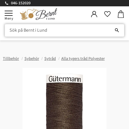
046-152020
Kundv
Meny
Favorite
Tillbehör
Sybehör
Sytråd
Alla tygers tråd Polyester