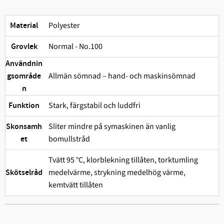
Polyester
Material
Normal - No.100
Grovlek
Användnin
Allmän sömnad – hand- och maskinsömnad
gsområde
n
Stark, färgstabil och ludd­fri
Funktion
Sliter mindre på symaskinen än vanlig
Skonsamh
bomullstråd
et
Tvätt 95 °C, klorblekning tillåten, torktumling
medelvärme, strykning medelhög värme,
Skötselråd
kemtvätt tillåten