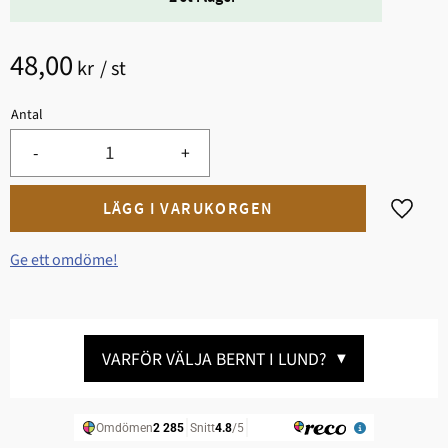
48,00
kr
/
st
Antal
-
+
Lägg til
Ge ett omdöme!
VARFÖR VÄLJA BERNT I LUND?
▼