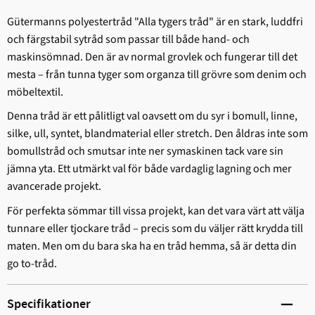
Gütermanns polyestertråd "Alla tygers tråd" är en stark, ludd­fri
och färgstabil sytråd som passar till både hand- och
maskinsömnad. Den är av normal grovlek och fungerar till det
mesta – från tunna tyger som organza till grövre som denim och
möbeltextil.
Denna tråd är ett pålitligt val oavsett om du syr i bomull, linne,
silke, ull, syntet, blandmaterial eller stretch. Den åldras inte som
bomullstråd och smutsar inte ner symaskinen tack vare sin
jämna yta. Ett utmärkt val för både vardaglig lagning och mer
avancerade projekt.
För perfekta sömmar till vissa projekt, kan det vara värt att välja
tunnare eller tjockare tråd – precis som du väljer rätt krydda till
maten. Men om du bara ska ha en tråd hemma, så är detta din
go to-tråd.
Specifikationer