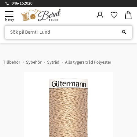
046-152020
Kundv
Meny
Favorite
Tillbehör
Sybehör
Sytråd
Alla tygers tråd Polyester