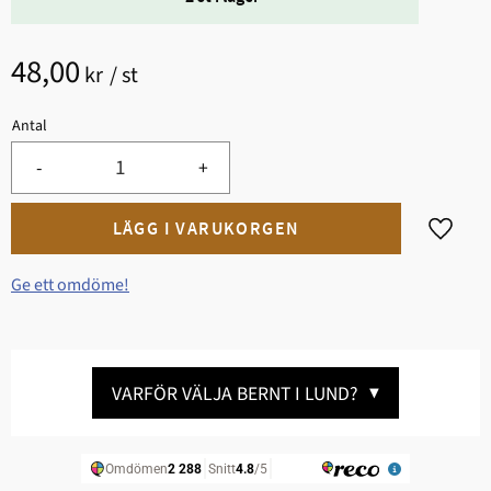
48,00
kr
/
st
Antal
-
+
Lägg til
Ge ett omdöme!
VARFÖR VÄLJA BERNT I LUND?
▼