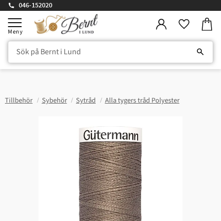
046-152020
Kundv
Meny
Favorite
Tillbehör
Sybehör
Sytråd
Alla tygers tråd Polyester