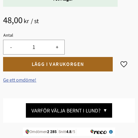
48,00
kr
/
st
Antal
-
+
Lägg til
Ge ett omdöme!
VARFÖR VÄLJA BERNT I LUND?
▼