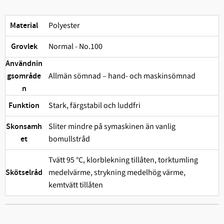
Polyester
Material
Normal - No.100
Grovlek
Användnin
Allmän sömnad – hand- och maskinsömnad
gsområde
n
Stark, färgstabil och ludd­fri
Funktion
Sliter mindre på symaskinen än vanlig
Skonsamh
bomullstråd
et
Tvätt 95 °C, klorblekning tillåten, torktumling
medelvärme, strykning medelhög värme,
Skötselråd
kemtvätt tillåten