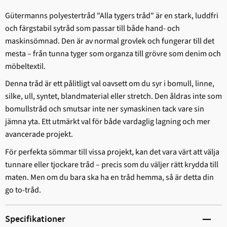
Gütermanns polyestertråd "Alla tygers tråd" är en stark, ludd­fri
och färgstabil sytråd som passar till både hand- och
maskinsömnad. Den är av normal grovlek och fungerar till det
mesta – från tunna tyger som organza till grövre som denim och
möbeltextil.
Denna tråd är ett pålitligt val oavsett om du syr i bomull, linne,
silke, ull, syntet, blandmaterial eller stretch. Den åldras inte som
bomullstråd och smutsar inte ner symaskinen tack vare sin
jämna yta. Ett utmärkt val för både vardaglig lagning och mer
avancerade projekt.
För perfekta sömmar till vissa projekt, kan det vara värt att välja
tunnare eller tjockare tråd – precis som du väljer rätt krydda till
maten. Men om du bara ska ha en tråd hemma, så är detta din
go to-tråd.
Specifikationer