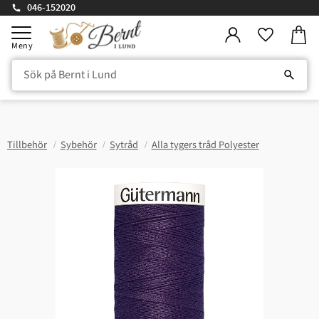
046-152020
Kundv
Meny
Favorite
Tillbehör
Sybehör
Sytråd
Alla tygers tråd Polyester