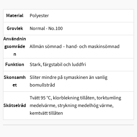
Polyester
Material
Normal - No.100
Grovlek
Användnin
Allmän sömnad – hand- och maskinsömnad
gsområde
n
Stark, färgstabil och ludd­fri
Funktion
Sliter mindre på symaskinen än vanlig
Skonsamh
bomullstråd
et
Tvätt 95 °C, klorblekning tillåten, torktumling
medelvärme, strykning medelhög värme,
Skötselråd
kemtvätt tillåten