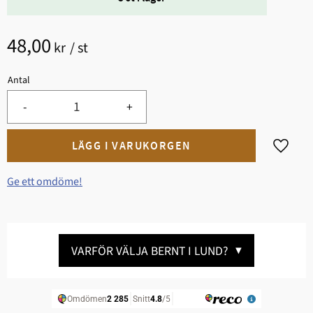
48,00
kr
/
st
Antal
-
+
Lägg til
Ge ett omdöme!
VARFÖR VÄLJA BERNT I LUND?
▼