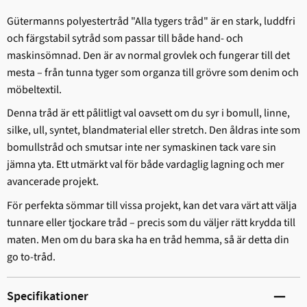
Gütermanns polyestertråd "Alla tygers tråd" är en stark, ludd­fri
och färgstabil sytråd som passar till både hand- och
maskinsömnad. Den är av normal grovlek och fungerar till det
mesta – från tunna tyger som organza till grövre som denim och
möbeltextil.
Denna tråd är ett pålitligt val oavsett om du syr i bomull, linne,
silke, ull, syntet, blandmaterial eller stretch. Den åldras inte som
bomullstråd och smutsar inte ner symaskinen tack vare sin
jämna yta. Ett utmärkt val för både vardaglig lagning och mer
avancerade projekt.
För perfekta sömmar till vissa projekt, kan det vara värt att välja
tunnare eller tjockare tråd – precis som du väljer rätt krydda till
maten. Men om du bara ska ha en tråd hemma, så är detta din
go to-tråd.
Specifikationer