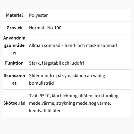
Polyester
Material
Normal - No.100
Grovlek
Användnin
Allmän sömnad – hand- och maskinsömnad
gsområde
n
Stark, färgstabil och ludd­fri
Funktion
Sliter mindre på symaskinen än vanlig
Skonsamh
bomullstråd
et
Tvätt 95 °C, klorblekning tillåten, torktumling
medelvärme, strykning medelhög värme,
Skötselråd
kemtvätt tillåten