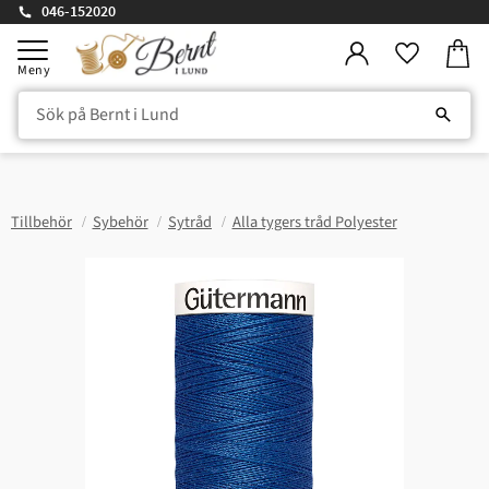
046-152020
Kundv
Meny
Favorite
Tillbehör
Sybehör
Sytråd
Alla tygers tråd Polyester