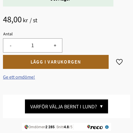
48,00
kr
/
st
Antal
-
+
Lägg til
Ge ett omdöme!
VARFÖR VÄLJA BERNT I LUND?
▼