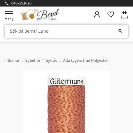
046-152020
Kundv
Meny
Favorite
Tillbehör
Sybehör
Sytråd
Alla tygers tråd Polyester