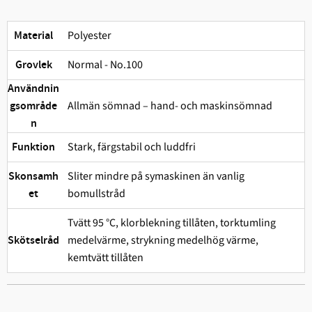
Polyester
Material
Normal - No.100
Grovlek
Användnin
Allmän sömnad – hand- och maskinsömnad
gsområde
n
Stark, färgstabil och ludd­fri
Funktion
Sliter mindre på symaskinen än vanlig
Skonsamh
bomullstråd
et
Tvätt 95 °C, klorblekning tillåten, torktumling
medelvärme, strykning medelhög värme,
Skötselråd
kemtvätt tillåten