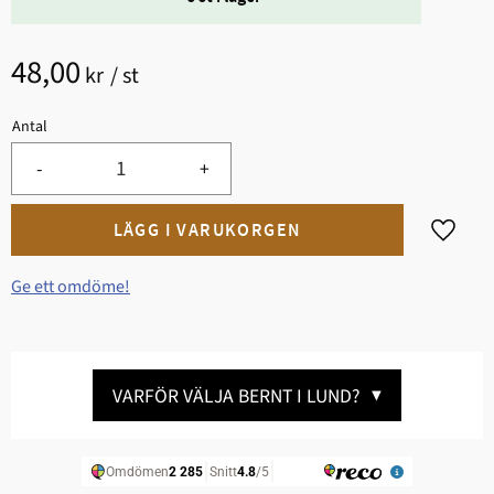
48,00
kr
/
st
Antal
-
+
Lägg til
Ge ett omdöme!
VARFÖR VÄLJA BERNT I LUND?
▼