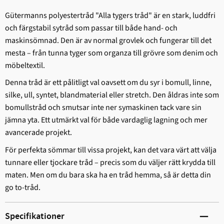
Gütermanns polyestertråd "Alla tygers tråd" är en stark, ludd­fri
och färgstabil sytråd som passar till både hand- och
maskinsömnad. Den är av normal grovlek och fungerar till det
mesta – från tunna tyger som organza till grövre som denim och
möbeltextil.
Denna tråd är ett pålitligt val oavsett om du syr i bomull, linne,
silke, ull, syntet, blandmaterial eller stretch. Den åldras inte som
bomullstråd och smutsar inte ner symaskinen tack vare sin
jämna yta. Ett utmärkt val för både vardaglig lagning och mer
avancerade projekt.
För perfekta sömmar till vissa projekt, kan det vara värt att välja
tunnare eller tjockare tråd – precis som du väljer rätt krydda till
maten. Men om du bara ska ha en tråd hemma, så är detta din
go to-tråd.
Specifikationer