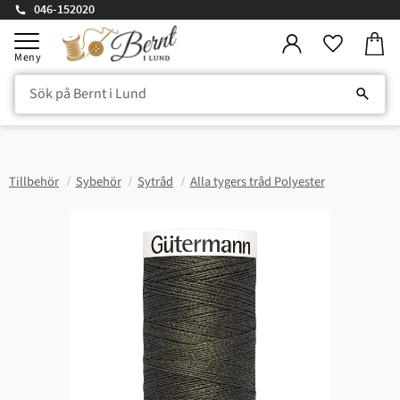
046-152020
Kundv
Meny
Favorite
Tillbehör
Sybehör
Sytråd
Alla tygers tråd Polyester