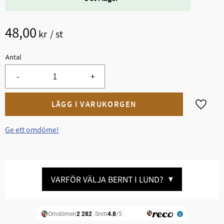
48,00
kr
/
st
Antal
-
+
Lägg til
Ge ett omdöme!
VARFÖR VÄLJA BERNT I LUND?
▼