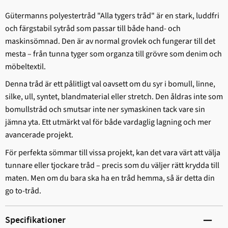
Gütermanns polyestertråd "Alla tygers tråd" är en stark, ludd­fri
och färgstabil sytråd som passar till både hand- och
maskinsömnad. Den är av normal grovlek och fungerar till det
mesta – från tunna tyger som organza till grövre som denim och
möbeltextil.
Denna tråd är ett pålitligt val oavsett om du syr i bomull, linne,
silke, ull, syntet, blandmaterial eller stretch. Den åldras inte som
bomullstråd och smutsar inte ner symaskinen tack vare sin
jämna yta. Ett utmärkt val för både vardaglig lagning och mer
avancerade projekt.
För perfekta sömmar till vissa projekt, kan det vara värt att välja
tunnare eller tjockare tråd – precis som du väljer rätt krydda till
maten. Men om du bara ska ha en tråd hemma, så är detta din
go to-tråd.
Specifikationer