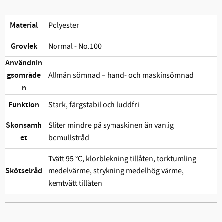
Polyester
Material
Normal - No.100
Grovlek
Användnin
Allmän sömnad – hand- och maskinsömnad
gsområde
n
Stark, färgstabil och ludd­fri
Funktion
Sliter mindre på symaskinen än vanlig
Skonsamh
bomullstråd
et
Tvätt 95 °C, klorblekning tillåten, torktumling
medelvärme, strykning medelhög värme,
Skötselråd
kemtvätt tillåten