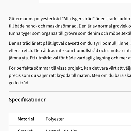
Gütermanns polyestertråd "Alla tygers tråd" är en stark, ludd­f
till både hand- och maskinsömnad. Den är av normal grovlek och
tunna tyger som organza till grövre som denim och möbeltextil
Denna tråd är ett pålitligt val oavsett om du syr i bomull, linne, 
eller stretch. Den åldras inte som bomullstråd och smutsar int
jämna yta. Ett utmärkt val för både vardaglig lagning och mer 
För perfekta sömmar till vissa projekt, kan det vara värt att välj
precis som du väljer rätt krydda till maten. Men om du bara sk
go to-tråd.
Specifikationer
Polyester
Material