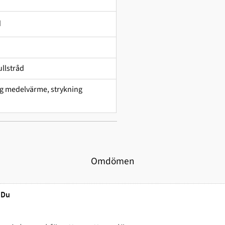
d
llstråd
ing medelvärme, strykning
Omdömen
Du