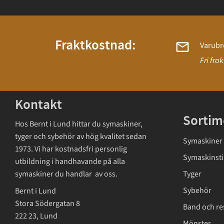
Fraktkostnad:
Varubr
Fri fra
Kontakt
Sortim
Hos Bernt i Lund hittar du symaskiner,
tyger och sybehör av hög kvalitet sedan
Symaskiner
1973. Vi har kostnadsfri personlig
Symaskinsti
utbildning i handhavande på alla
symaskiner du handlar av oss.
Tyger
Sybehör
Bernt i Lund
Stora Södergatan 8
Band och re
222 23, Lund
Mönster