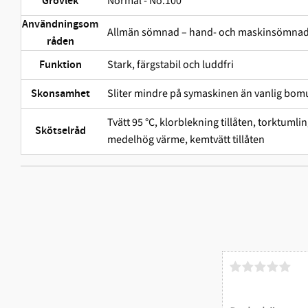
Normal - No.100
Grovlek
Användningsom
Allmän sömnad – hand- och maskinsömna
råden
Stark, färgstabil och ludd­fri
Funktion
Sliter mindre på symaskinen än vanlig bomu
Skonsamhet
Tvätt 95 °C, klorblekning tillåten, torktuml
Skötselråd
medelhög värme, kemtvätt tillåten