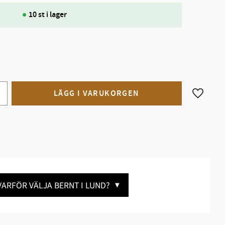
10 st i lager
Lägg till
VARFÖR VÄLJA BERNT I LUND?
▼