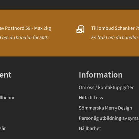
ev Postnord 59:- Max 2kg
Till ombud Schenker 79
kt om du handlar för 500:-
Fri frakt om du handlar 
ent
Information
Om oss / kontaktuppgifter
llbehör
Hitta till oss
Sömmerska Merry Design
Personlig utbildning av syma
sår
Hållbarhet