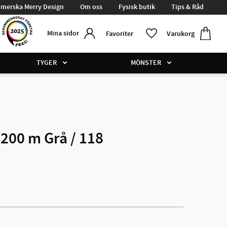
merska Merry Design
Om oss
Fysisk butik
Tips & Råd
Kundvag
Favoriter
Mina sidor
Favoriter
Varukorg
TYGER
MÖNSTER
 200 m Grå / 118