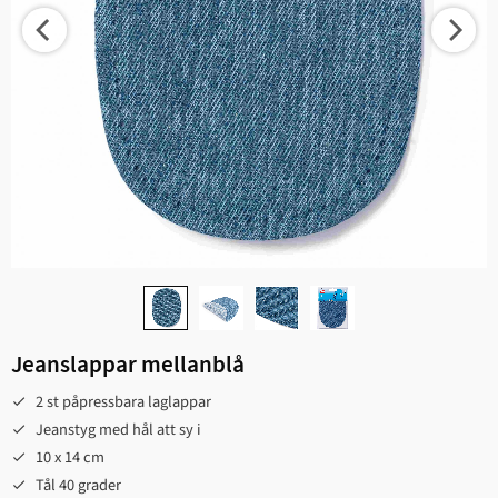
Jeanslappar mellanblå
2 st påpressbara laglappar
Jeanstyg med hål att sy i
10 x 14 cm
Tål 40 grader