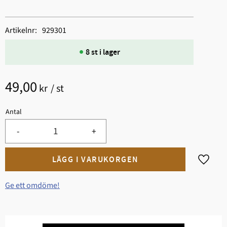
Artikelnr
929301
8 st i lager
49,00
kr
/
st
Antal
-
+
Lägg til
Ge ett omdöme!