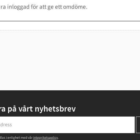
a på vårt nyhetsbrev
las i enlighet med vår
integritetspolicy
.