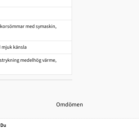
ekorsömmar med symaskin,
 mjuk känsla
g, strykning medelhög värme,
Omdömen
Du