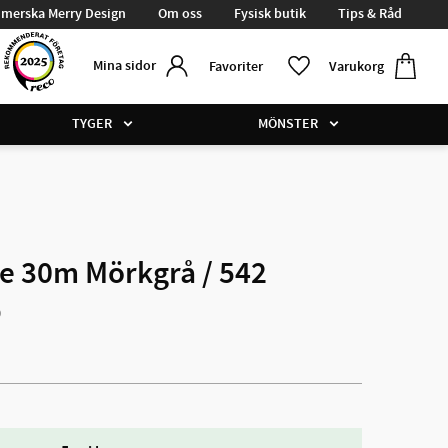
merska Merry Design
Om oss
Fysisk butik
Tips & Råd
Kundvag
Favoriter
Mina sidor
Favoriter
Varukorg
TYGER
MÖNSTER
e 30m Mörkgrå / 542
0