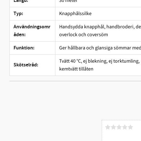
30 meter
Längd:
Knapphålssilke
Typ:
Handsydda knapphål, handbroderi, d
Användningsomr
overlock och coversöm
åden:
Ger hållbara och glansiga sömmar med
Funktion:
Tvätt 40 °C, ej blekning, ej torktumlin
Skötselråd:
kemtvätt tillåten