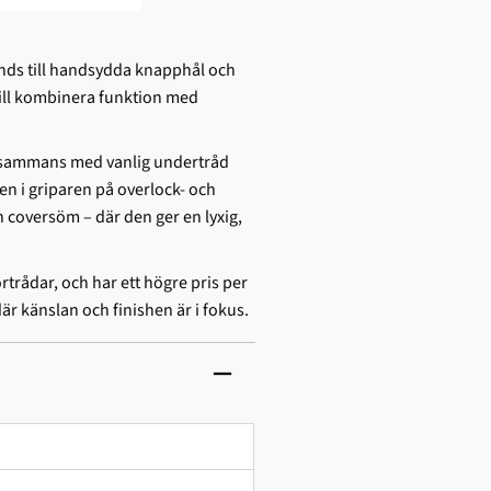
änds till handsydda knapphål och
vill kombinera funktion med
llsammans med vanlig undertråd
en i griparen på overlock- och
 coversöm – där den ger en lyxig,
rtrådar, och har ett högre pris per
r känslan och finishen är i fokus.