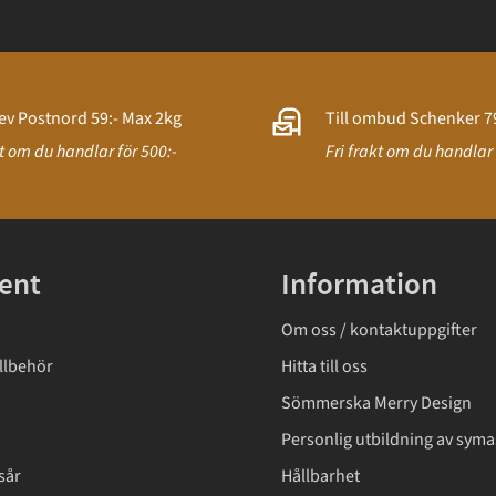
ev Postnord 59:- Max 2kg
Till ombud Schenker 79
kt om du handlar för 500:-
Fri frakt om du handlar 
ent
Information
Om oss / kontaktuppgifter
llbehör
Hitta till oss
Sömmerska Merry Design
Personlig utbildning av syma
sår
Hållbarhet