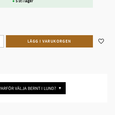
5 st i lager
Lägg till
VARFÖR VÄLJA BERNT I LUND?
▼