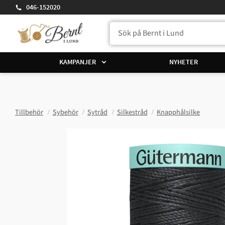
046-152020
KAMPANJER
NYHETER
Tillbehör
Sybehör
Sytråd
Silkestråd
Knapphålsilke