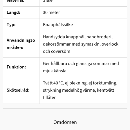
Silke
Material:
30 meter
Längd:
Knapphålssilke
Typ:
Handsydda knapphål, handbroderi,
Användningso
dekorsömmar med symaskin, overlock
mråden:
och coversöm
Ger hållbara och glansiga sömmar med
Funktion:
mjuk känsla
Tvätt 40 °C, ej blekning, ej torktumling,
strykning medelhög värme, kemtvätt
Skötselråd:
tillåten
Omdömen