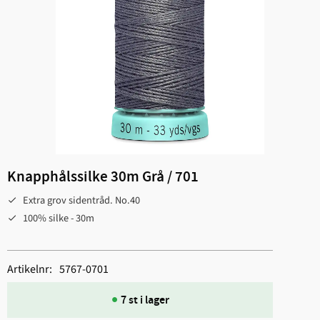
Knapphålssilke 30m Grå / 701
Extra grov sidentråd. No.40
100% silke - 30m
Artikelnr
5767-0701
7 st i lager