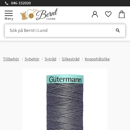
046-152020
Kundv
Meny
Favorite
Tillbehör
Sybehör
Sytråd
Silkestråd
Knapphålsilke