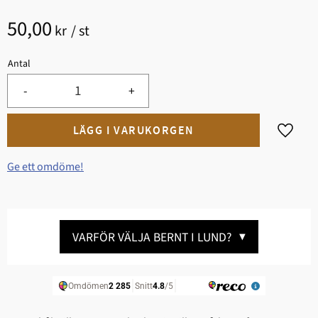
50,00
kr
/
st
Antal
-
+
Lägg til
Ge ett omdöme!
VARFÖR VÄLJA BERNT I LUND?
▼