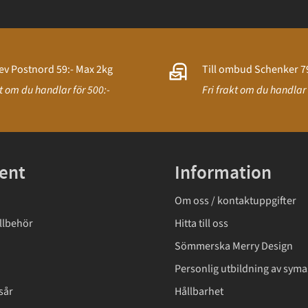
ev Postnord 59:- Max 2kg
Till ombud Schenker 79
kt om du handlar för 500:-
Fri frakt om du handlar 
ent
Information
Om oss / kontaktuppgifter
llbehör
Hitta till oss
Sömmerska Merry Design
Personlig utbildning av syma
sår
Hållbarhet