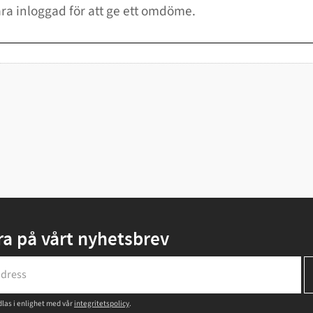
a på vårt nyhetsbrev
las i enlighet med vår
integritetspolicy
.