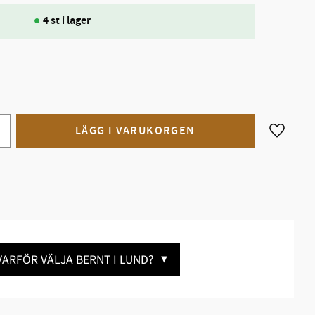
4 st i lager
Lägg till
VARFÖR VÄLJA BERNT I LUND?
▼