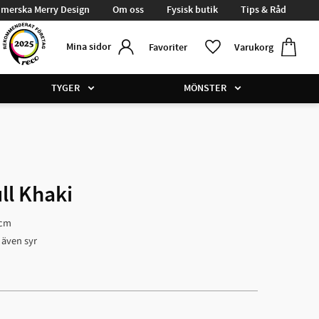
merska Merry Design
Om oss
Fysisk butik
Tips & Råd
Kundvag
Favoriter
Mina sidor
Favoriter
Varukorg
TYGER
MÖNSTER
ll Khaki
 cm
även syr