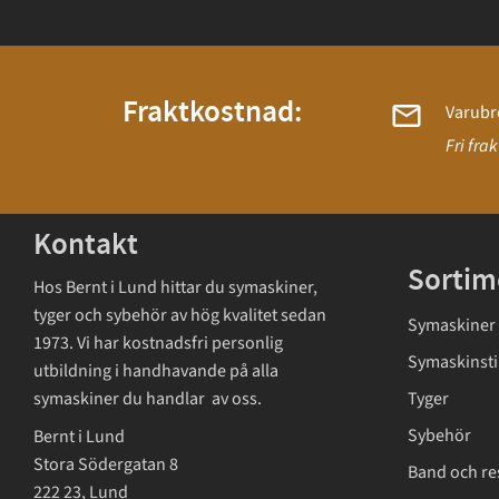
Fraktkostnad:
Varubr
Fri fra
Kontakt
Sortim
Hos Bernt i Lund hittar du symaskiner,
tyger och sybehör av hög kvalitet sedan
Symaskiner
1973. Vi har kostnadsfri personlig
Symaskinsti
utbildning i handhavande på alla
symaskiner du handlar av oss.
Tyger
Sybehör
Bernt i Lund
Stora Södergatan 8
Band och re
222 23, Lund