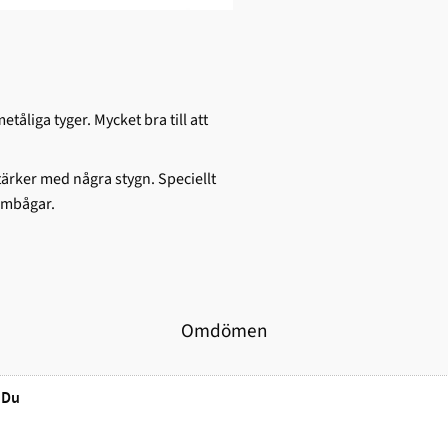
åliga tyger. Mycket bra till att
tärker med några stygn. Speciellt
armbågar.
Omdömen
Du