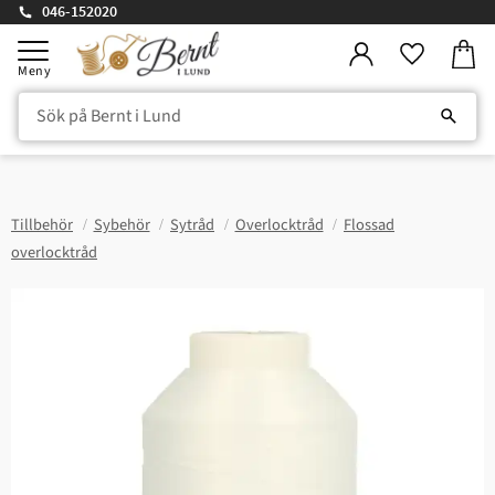
046-152020
Kundv
Meny
Favorite
Tillbehör
Sybehör
Sytråd
Overlocktråd
Flossad
overlocktråd