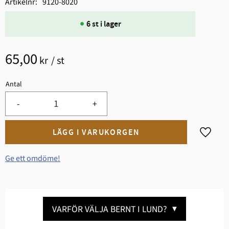
Artikelnr
9120-8020
6 st i lager
65,00
kr
/
st
Antal
-
+
Lägg til
Ge ett omdöme!
VARFÖR VÄLJA BERNT I LUND?
▼