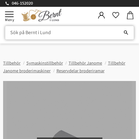
046-152020
Kundv
Meny
Favorite
Tillbehör
Symaskinstillbehör
Tillbehör Janome
Tillbehör
Janome broderimaskiner
Reservdelar broderiramar