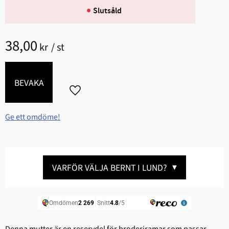
Slutsåld
38,00
kr
/
st
BEVAKA
Lägg till i favoriter
Ge ett omdöme!
VARFÖR VÄLJA BERNT I LUND?
▼
Denna mutter är en reservdel för broderiramar som passar