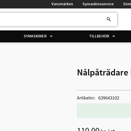
Varumärken
Symaskinsservice
Söm
SYMASKINER
TILLBEHÖR
Nålpåträdare 
Artikelnr
639643102
110,00