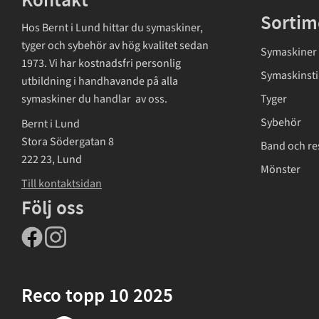
Kontakt
Sortim
Hos Bernt i Lund hittar du symaskiner,
tyger och sybehör av hög kvalitet sedan
Symaskiner
1973. Vi har kostnadsfri personlig
Symaskinsti
utbildning i handhavande på alla
symaskiner du handlar av oss.
Tyger
Sybehör
Bernt i Lund
Stora Södergatan 8
Band och re
222 23, Lund
Mönster
Till kontaktsidan
Följ oss
Reco topp 10 2025