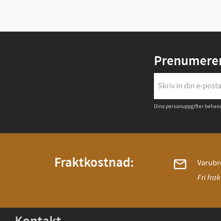
Prenumerer
Dina personuppgifter behand
Fraktkostnad:
Varubr
Fri fra