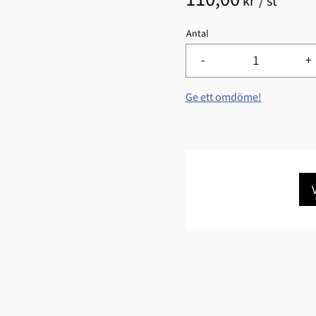
kr
/
st
Antal
-
+
Ge ett omdöme!