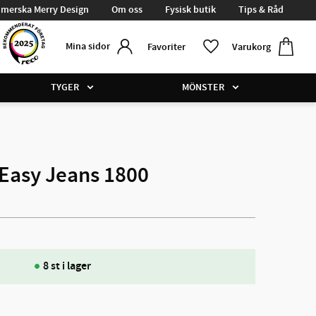
merska Merry Design
Om oss
Fysisk butik
Tips & Råd
Kundvag
Favoriter
Mina sidor
Favoriter
Varukorg
TYGER
MÖNSTER
Easy Jeans 1800
8 st i lager