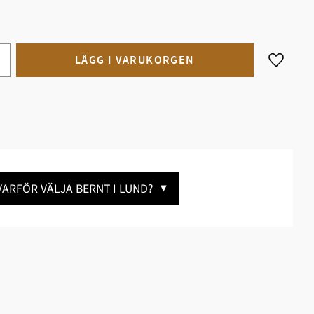
Lägg till
VARFÖR VÄLJA BERNT I LUND?
▼