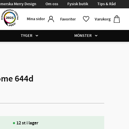
merska Merry Design
Om oss
Fysisk butik
Tips & Råd
Kundvag
Favoriter
Mina sidor
Favoriter
Varukorg
TYGER
MÖNSTER
ome 644d
12 st i lager