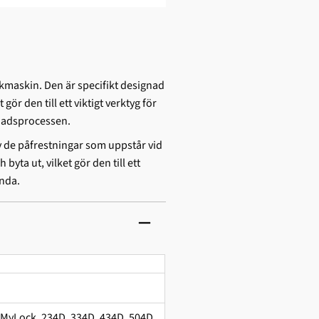
ckmaskin. Den är specifikt designad
ör den till ett viktigt verktyg för
mnadsprocessen.
av de påfrestningar som uppstår vid
yta ut, vilket gör den till ett
anda.
MyLock, 234D, 334D, 434D, 504D,