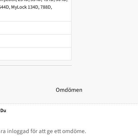
644D, MyLock 134D, 788D,
Omdömen
Du