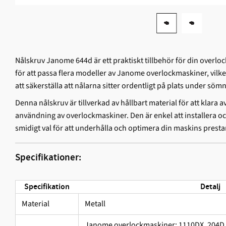
Nålskruv Janome 644d är ett praktiskt tillbehör för din overlo
för att passa flera modeller av Janome overlockmaskiner, vilket g
att säkerställa att nålarna sitter ordentligt på plats under sö
Denna nålskruv är tillverkad av hållbart material för att klara 
användning av overlockmaskiner. Den är enkel att installera och b
smidigt val för att underhålla och optimera din maskins prest
Specifikationer:
Specifikation
Detalj
Material
Metall
Janome overlockmaskiner: 1110DX, 204D 