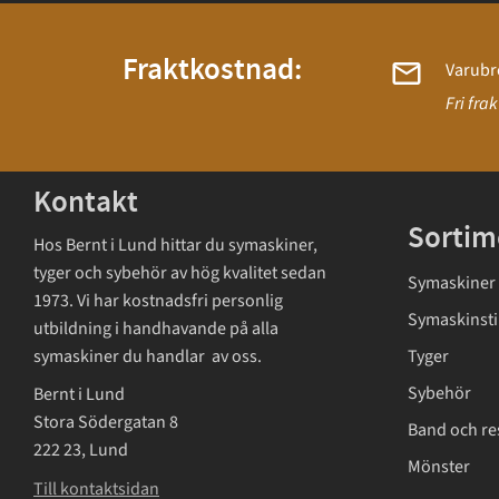
Fraktkostnad:
Varubr
Fri fra
Kontakt
Sortim
Hos Bernt i Lund hittar du symaskiner,
tyger och sybehör av hög kvalitet sedan
Symaskiner
1973. Vi har kostnadsfri personlig
Symaskinsti
utbildning i handhavande på alla
symaskiner du handlar av oss.
Tyger
Sybehör
Bernt i Lund
Stora Södergatan 8
Band och re
222 23, Lund
Mönster
Till kontaktsidan