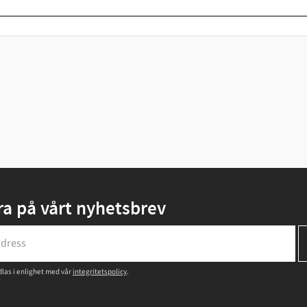
a på vårt nyhetsbrev
las i enlighet med vår
integritetspolicy
.