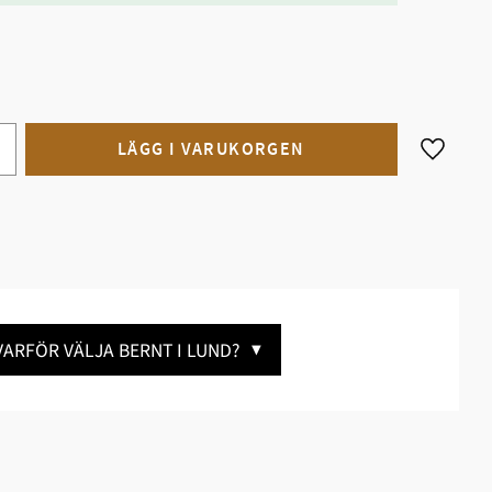
Lägg till
VARFÖR VÄLJA BERNT I LUND?
▼