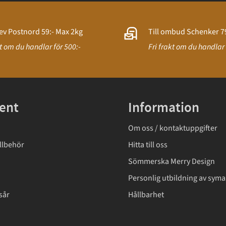
ev Postnord 59:- Max 2kg
Till ombud Schenker 79
kt om du handlar för 500:-
Fri frakt om du handlar 
ent
Information
Om oss / kontaktuppgifter
llbehör
Hitta till oss
Sömmerska Merry Design
Personlig utbildning av syma
sår
Hållbarhet