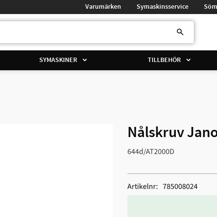
Varumärken
Symaskinsservice
Söm
SYMASKINER
TILLBEHÖR
Nålskruv Jan
644d/AT2000D
Artikelnr
785008024