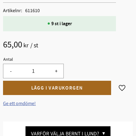
Artikelnr
611610
9 st i lager
65,00
kr
/
st
Antal
-
+
Lägg til
Ge ett omdöme!
VARFÖR VÄLJA BERNT I LUND?
▼