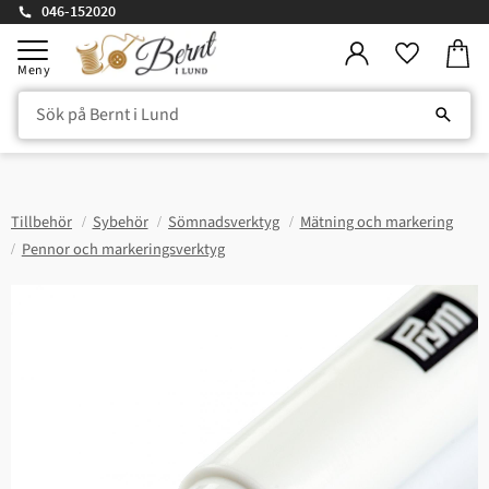
046-152020
Kundv
Meny
Favorite
Tillbehör
Sybehör
Sömnadsverktyg
Mätning och markering
Pennor och markeringsverktyg