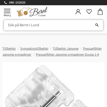
046-152020
Kundv
Meny
Favorite
Tillbehör
Symaskinstillbehör
Tillbehör Janome
Pressarfötter
Janome symaskiner
Pressarfötter Janome symaskiner Grupp 1-4