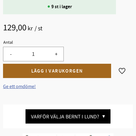
9 st i lager
129,00
kr
/
st
Antal
-
+
Lägg til
Ge ett omdöme!
VARFÖR VÄLJA BERNT I LUND?
▼