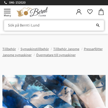
046-152020
Kundv
Meny
Favorite
Tillbehör
Symaskinstillbehör
Tillbehör Janome
Pressarfötter
Janome symaskiner
Övermatare till symaskiner