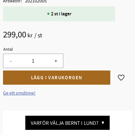
Artikelnr
202102005
2 st i lager
299,00
kr
/
st
Antal
-
+
Lägg til
Ge ett omdöme!
VARFÖR VÄLJA BERNT I LUND?
▼