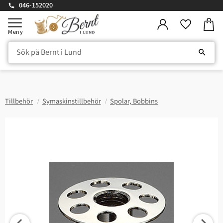
046-152020
Kundv
Meny
Favorite
Tillbehör
Symaskinstillbehör
Spolar, Bobbins