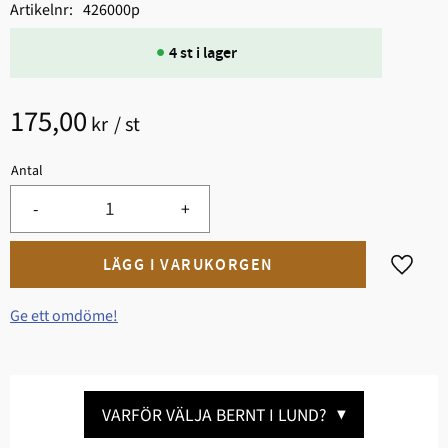
Artikelnr
426000p
4 st i lager
175,00
kr
/
st
Antal
-
+
Lägg til
Ge ett omdöme!
VARFÖR VÄLJA BERNT I LUND?
▼