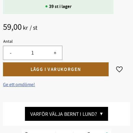
39 st i lager
59,00
kr
/
st
Antal
-
+
Lägg til
Ge ett omdöme!
VARFÖR VÄLJA BERNT I LUND?
▼