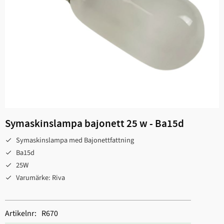
Symaskinslampa bajonett 25 w - Ba15d
Symaskinslampa med Bajonettfattning
Ba15d
25W
Varumärke: Riva
Artikelnr
R670