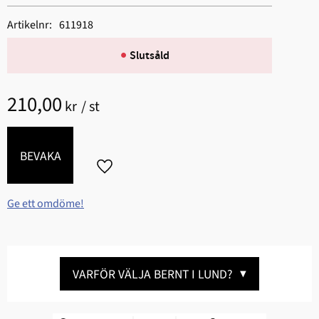
Artikelnr
611918
Slutsåld
210,00
kr
/
st
BEVAKA
Lägg till i favoriter
Ge ett omdöme!
VARFÖR VÄLJA BERNT I LUND?
▼