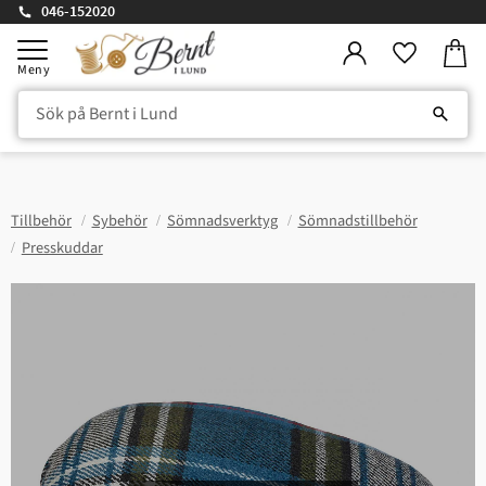
046-152020
Kundv
Meny
Favorite
Tillbehör
Sybehör
Sömnadsverktyg
Sömnadstillbehör
Presskuddar