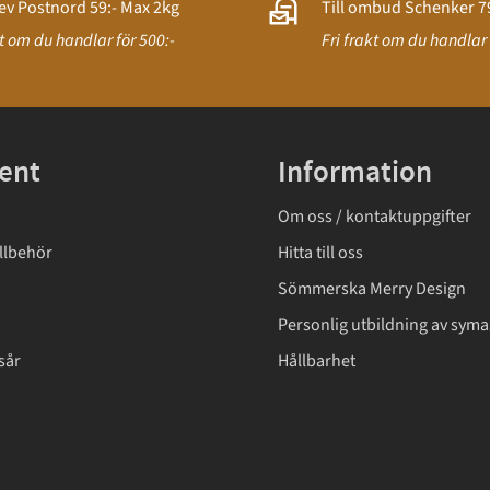
ev Postnord 59:- Max 2kg
Till ombud Schenker 79
kt om du handlar för 500:-
Fri frakt om du handlar 
ent
Information
Om oss / kontaktuppgifter
llbehör
Hitta till oss
Sömmerska Merry Design
Personlig utbildning av syma
sår
Hållbarhet