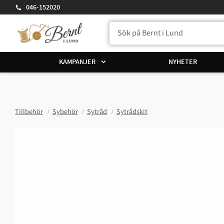
046-152020
KAMPANJER
NYHETER
Tillbehör
Sybehör
Sytråd
Sytrådskit