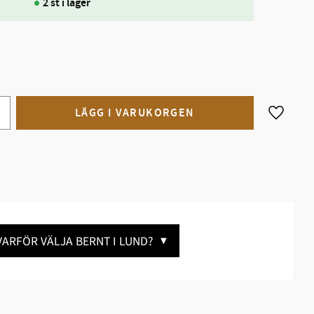
2 st i lager
Lägg till
VARFÖR VÄLJA BERNT I LUND?
▼