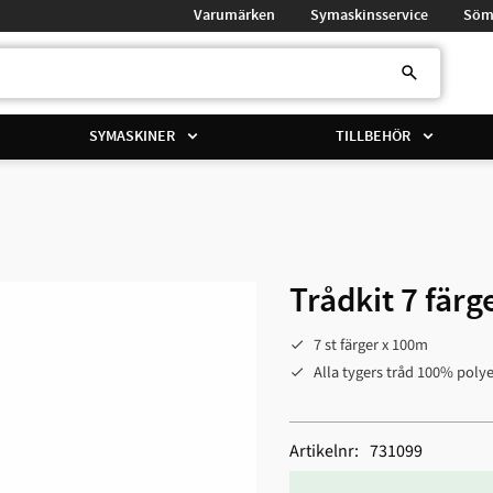
Varumärken
Symaskinsservice
Söm
SYMASKINER
TILLBEHÖR
Trådkit 7 färg
7 st färger x 100m
Alla tygers tråd 100% polye
Artikelnr
731099