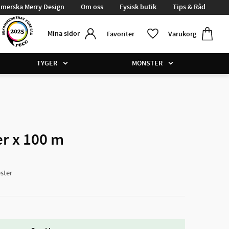
merska Merry Design
Om oss
Fysisk butik
Tips & Råd
Kundvag
Favoriter
Mina sidor
Favoriter
Varukorg
TYGER
MÖNSTER
er x 100 m
ster