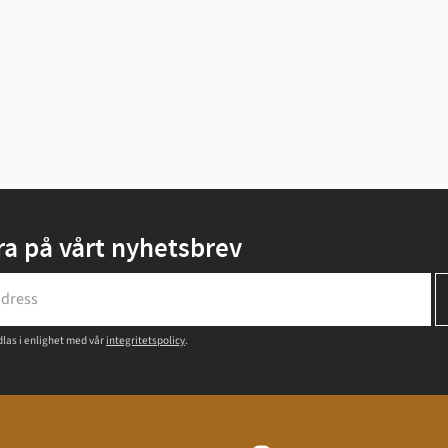
a på vårt nyhetsbrev
las i enlighet med vår
integritetspolicy
.