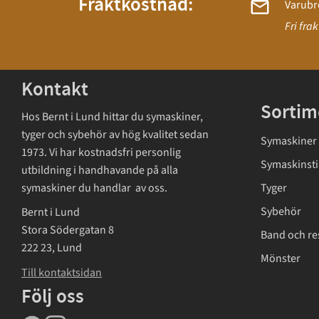
Fraktkostnad:
Varubr
Fri fra
Kontakt
Sortim
Hos Bernt i Lund hittar du symaskiner,
tyger och sybehör av hög kvalitet sedan
Symaskiner
1973. Vi har kostnadsfri personlig
Symaskinsti
utbildning i handhavande på alla
symaskiner du handlar av oss.
Tyger
Sybehör
Bernt i Lund
Stora Södergatan 8
Band och re
222 23, Lund
Mönster
Till kontaktsidan
Följ oss