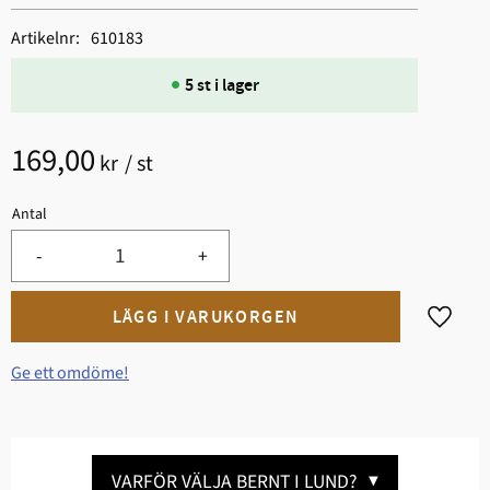
Artikelnr
610183
5 st i lager
169,00
kr
/
st
Antal
-
+
Lägg til
Ge ett omdöme!
VARFÖR VÄLJA BERNT I LUND?
▼