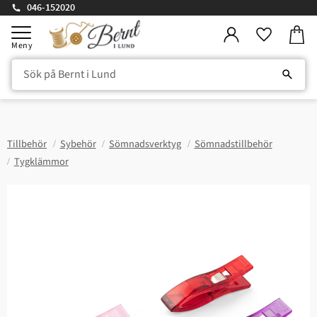
046-152020
Kundv
Meny
Favorite
Tillbehör
Sybehör
Sömnadsverktyg
Sömnadstillbehör
Tygklämmor