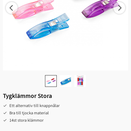
Tygklämmor Stora
Ett alternativ till knappnålar
Bra till tjocka material
14st stora klämmor