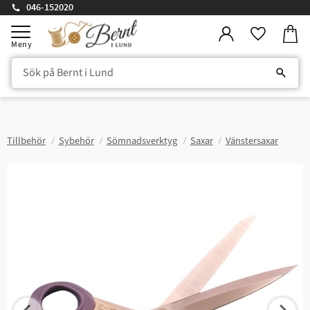
046-152020
Kundv
Meny
Favorite
Tillbehör
Sybehör
Sömnadsverktyg
Saxar
Vänstersaxar