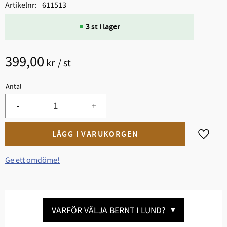
Artikelnr
611513
3 st i lager
399,00
kr
/
st
Antal
-
+
Lägg til
Ge ett omdöme!
VARFÖR VÄLJA BERNT I LUND?
▼