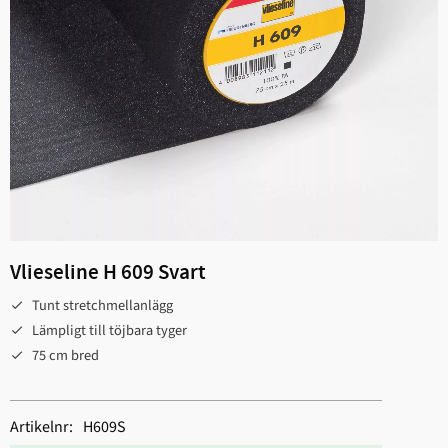
Vlieseline H 609 Svart
Tunt stretchmellanlägg
Lämpligt till töjbara tyger
75 cm bred
Artikelnr
H609S