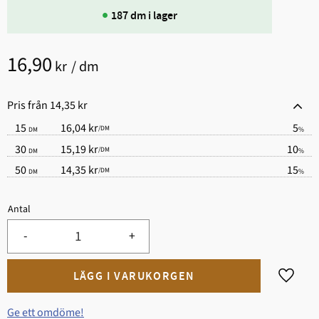
187 dm i lager
16,90
kr
/
dm
Pris från 14,35 kr
15
16,04 kr
5
/
DM
DM
%
30
15,19 kr
10
/
DM
DM
%
50
14,35 kr
15
/
DM
DM
%
Antal
-
+
Lägg til
Ge ett omdöme!