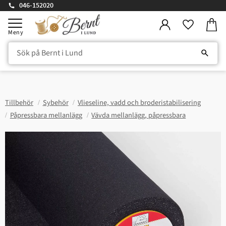
046-152020
Kundv
Meny
Favorite
Tillbehör
Sybehör
Vlieseline, vadd och broderistabilisering
Påpressbara mellanlägg
Vävda mellanlägg, påpressbara