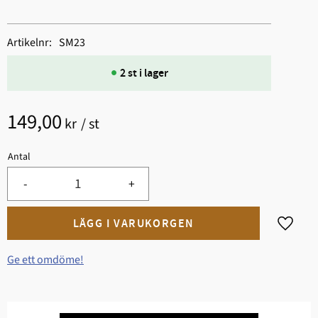
Artikelnr
SM23
2 st i lager
149,00
kr
/
st
Antal
-
+
Lägg til
Ge ett omdöme!