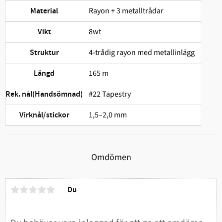
Rayon + 3 metalltrådar
Material
8wt
Vikt
4-trådig rayon med metallinlägg
Struktur
165 m
Längd
#22 Tapestry
Rek. nål(Handsömnad)
1,5–2,0 mm
Virknål/stickor
Omdömen
Du