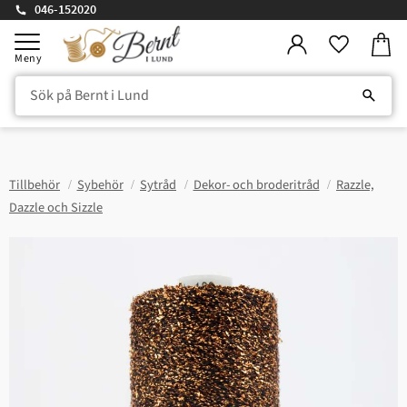
046-152020
Kundv
Meny
Favorite
Tillbehör
Sybehör
Sytråd
Dekor- och broderitråd
Razzle,
Dazzle och Sizzle