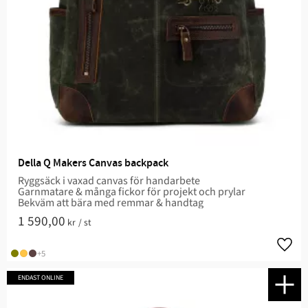
Della Q Makers Canvas backpack
Ryggsäck i vaxad canvas för handarbete
Garnmatare & många fickor för projekt och prylar
Bekväm att bära med remmar & handtag
1 590,00
kr
/
st
Lägg t
+5
ENDAST ONLINE