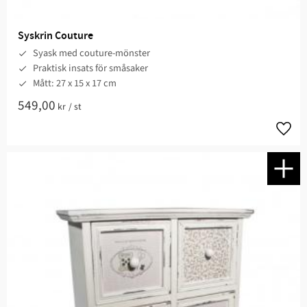
Syskrin Couture
Syask med couture-mönster
Praktisk insats för småsaker
Mått: 27 x 15 x 17 cm
549,00
kr
/
st
Lägg t