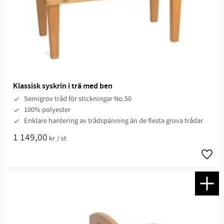
Klassisk syskrin i trä med ben
Semigrov tråd för stickningar No.50
100% polyester
Enklare hantering av trådspänning än de flesta grova trådar
1 149,00
kr
/
st
Lägg t