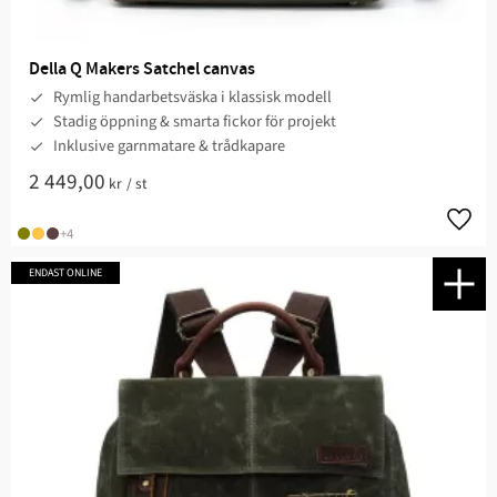
Della Q Makers Satchel canvas
Rymlig handarbetsväska i klassisk modell
Stadig öppning & smarta fickor för projekt
Inklusive garnmatare & trådkapare
2 449,00
kr
/
st
Lägg t
+4
ENDAST ONLINE