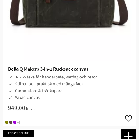
Della Q Makers 3-in-1 Rucksack canvas
3-i-1-väska för handarbete, vardag och resor
Stilren och praktisk med många fack
Garnmatare & trådkapare
Vaxad canvas
949,00
kr
/
st
Lägg t
+5
ENDAST ONLINE