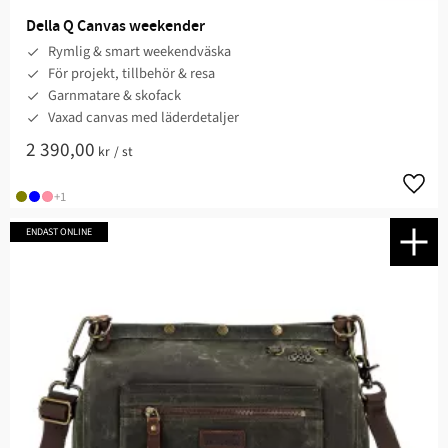
Della Q Canvas weekender
Rymlig & smart weekendväska
För projekt, tillbehör & resa
Garnmatare & skofack
Vaxad canvas med läderdetaljer
2 390,00
kr
/
st
Lägg t
+1
ENDAST ONLINE