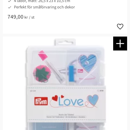
4 lådor, mått: 26,5 x 23 x 10,5 cm
Perfekt för småförvaring och dekor
749,00
kr
/
st
Lägg t