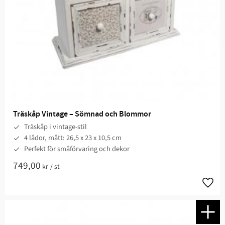
Träskåp Vintage – Sömnad och Blommor
Träskåp i vintage-stil
4 lådor, mått: 26,5 x 23 x 10,5 cm
Perfekt för småförvaring och dekor
749,00
kr
/
st
Lägg t