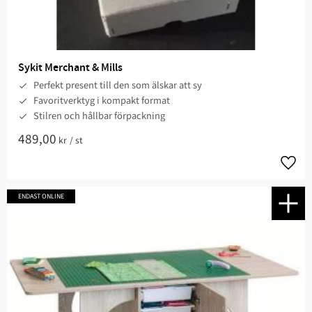
Sykit Merchant & Mills
Perfekt present till den som älskar att sy
Favoritverktyg i kompakt format
Stilren och hållbar förpackning
489,00
kr
/
st
Lägg t
ENDAST ONLINE