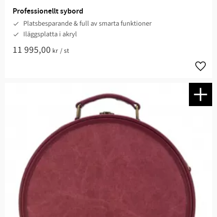
Professionellt sybord
Platsbesparande & full av smarta funktioner
Iläggsplatta i akryl
11 995,00
kr
/
st
Lägg t