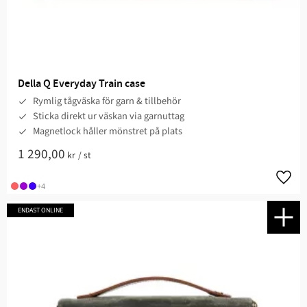
Della Q Everyday Train case
Rymlig tågväska för garn & tillbehör
Sticka direkt ur väskan via garnuttag
Magnetlock håller mönstret på plats
1 290,00
kr
/
st
Lägg t
+4
ENDAST ONLINE