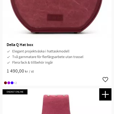
Della Q Hat box
Elegant projektväska i hattaskmodell
Två garnmatare för flerfärgsarbete utan trassel
Flera fack & tillbehör ingår
1 490,00
kr
/
st
Lägg t
+2
ENDAST ONLINE