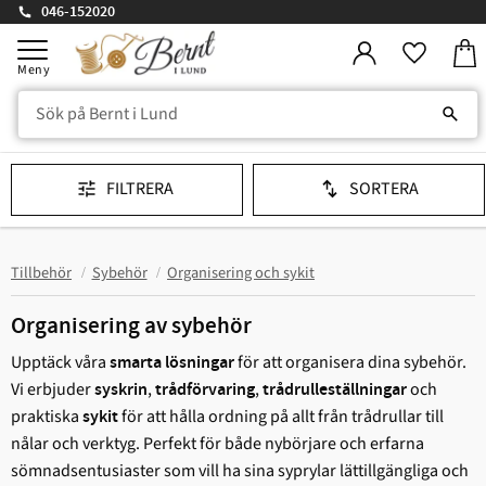
046-152020
Kund
Meny
Favorit
FILTRERA
SORTERA
Tillbehör
Sybehör
Organisering och sykit
Organisering av sybehör
Upptäck våra
för att organisera dina sybehör.
smarta lösningar
Vi erbjuder
,
,
och
syskrin
trådförvaring
trådrulleställningar
praktiska
för att hålla ordning på allt från trådrullar till
sykit
nålar och verktyg. Perfekt för både nybörjare och erfarna
sömnadsentusiaster som vill ha sina syprylar lättillgängliga och