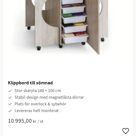
Klippbord till sömnad
Stor skäryta 180 × 100 cm
Stabil design med magnetlåsta dörrar
Plats för overlock & sybehör
Levereras helt monterat
10 995,00
kr
/
st
Lägg t