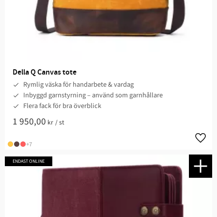
Della Q Canvas tote
Rymlig väska för handarbete & vardag
Inbyggd garnstyrning – använd som garnhållare
Flera fack för bra överblick
1 950,00
kr
/
st
Lägg t
+7
ENDAST ONLINE