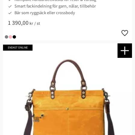
Smart fackindelning för garn, nålar, tillbehör
Bär som ryggsäck eller crossbody
1 390,00
kr
/
st
Lägg t
ENDAST ONLINE