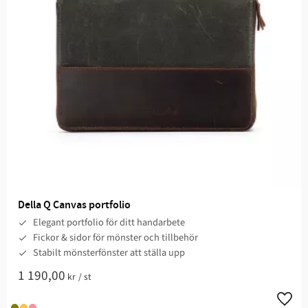
Della Q Canvas portfolio
Elegant portfolio för ditt handarbete
Fickor & sidor för mönster och tillbehör
Stabilt mönsterfönster att ställa upp
1 190,00
kr
/
st
Lägg t