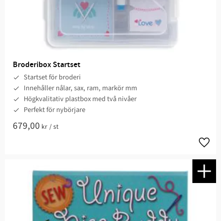
Broderibox Startset
Startset för broderi
Innehåller nålar, sax, ram, markör mm
Högkvalitativ plastbox med två nivåer
Perfekt för nybörjare
679,00
kr
/
st
Lägg t