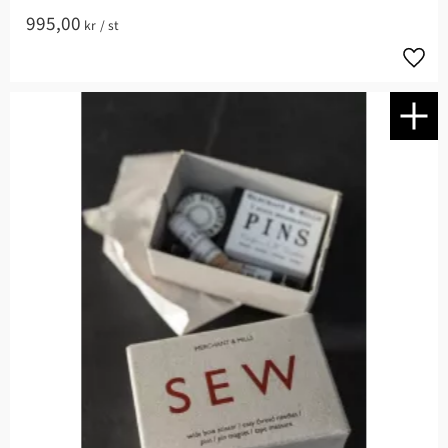
995,00
kr
/
st
Lägg t