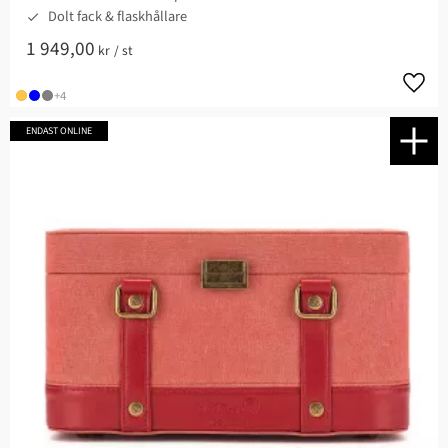
Dolt fack & flaskhållare
1 949,00
kr
/
st
Lägg t
+4
ENDAST ONLINE