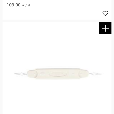
109,00
kr
/
st
Lägg t