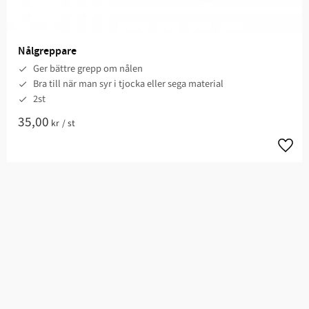
Nålgreppare
Ger bättre grepp om nålen
Bra till när man syr i tjocka eller sega material
2st
35,00
kr
/
st
Lägg t