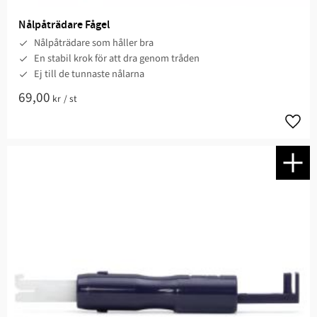
Nålpåträdare Fågel
Nålpåträdare som håller bra
En stabil krok för att dra genom tråden
Ej till de tunnaste nålarna
69,00
kr
/
st
Lägg t