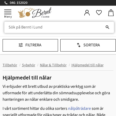
046-152020
Kund
Meny
Favorit
FILTRERA
SORTERA
Tillbehör
Sybehör
Nålar & Tillbehör
Hjälpmedel till nålar
Hjälpmedel till nålar
Vi erbjuder ett brett utbud av praktiska verktyg som är
utformade för att underlätta din sömnadsupplevelse och göra
hanteringen av nålar enklare och smidigare.
I vårt sortiment hittar du olika sorters
nålpåträdare
som är
speciellt utformade för olika typer av trådar och nålar. Både