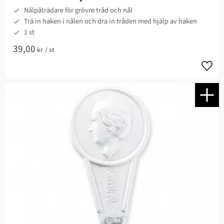
Nålpåträdare för grövre tråd och nål
Trä in haken i nålen och dra in tråden med hjälp av haken
1 st
39,00
kr
/
st
Lägg t