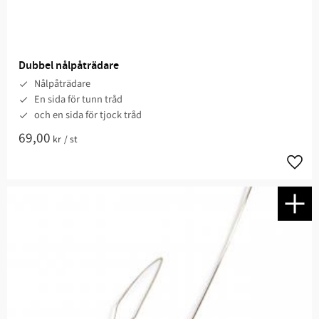
Dubbel nålpåträdare
Nålpåträdare
En sida för tunn tråd
och en sida för tjock tråd
69,00
kr
/
st
Lägg t