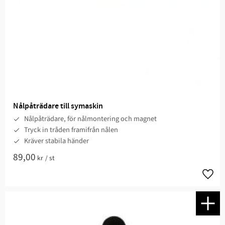
Nålpåträdare till symaskin
Nålpåträdare, för nålmontering och magnet
Tryck in tråden framifrån nålen
Kräver stabila händer
89,00
kr
/
st
Lägg t