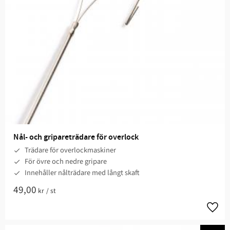
Nål- och gripareträdare för overlock
Trädare för overlockmaskiner
För övre och nedre gripare
Innehåller nålträdare med långt skaft
49,00
kr
/
st
Lägg t