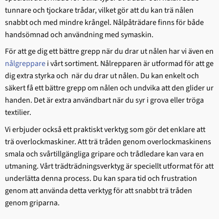
tunnare och tjockare trådar, vilket gör att du kan trä nålen
snabbt och med mindre krångel. Nålpåträdare finns för både
handsömnad och användning med symaskin.
För att ge dig ett bättre grepp när du drar ut nålen har vi även en
nålgreppare
i vårt sortiment. Nålrepparen är utformad för att ge
dig extra styrka och när du drar ut nålen. Du kan enkelt och
säkert få ett bättre grepp om nålen och undvika att den glider ur
handen. Det är extra användbart när du syr i grova eller tröga
textilier.
Vi erbjuder också ett praktiskt verktyg som gör det enklare att
trä overlockmaskiner. Att trä tråden genom overlockmaskinens
smala och svårtillgängliga gripare och trådledare kan vara en
utmaning. Vårt trädträdningsverktyg är speciellt utformat för att
underlätta denna process. Du kan spara tid och frustration
genom att använda detta verktyg för att snabbt trä tråden
genom griparna.