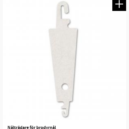
Nålträdare för brodyrnål