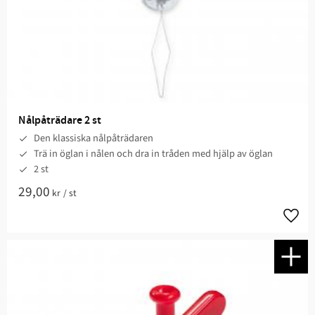
Nålpåträdare 2 st
Den klassiska nålpåträdaren
Trä in öglan i nålen och dra in tråden med hjälp av öglan
2 st
29,00
kr
/
st
Lägg t