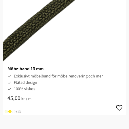
Möbelband 13 mm
Exklusivt möbelband för möbelrenovering och mer
Flätad design
100% viskos
45,00
kr
/
m
Lägg t
+13