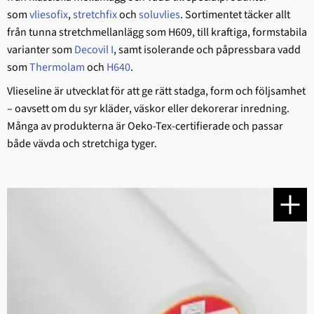
som
vliesofix
,
stretchfix
och
soluvlies
. Sortimentet täcker allt
från tunna stretchmellanlägg som H609, till kraftiga, formstabila
varianter som
Decovil I
, samt isolerande och påpressbara vadd
som
Thermolam
och
H640
.
Vlieseline är utvecklat för att ge rätt stadga, form och följsamhet
– oavsett om du syr kläder, väskor eller dekorerar inredning.
Många av produkterna är Oeko-Tex-certifierade och passar
både vävda och stretchiga tyger.