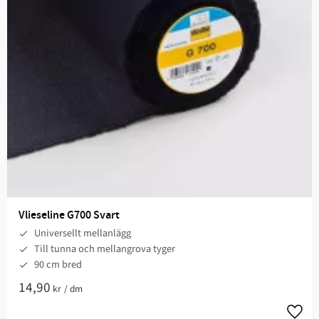
Vlieseline G700 Svart
Universellt mellanlägg
Till tunna och mellangrova tyger
90 cm bred
14,90
kr
/
dm