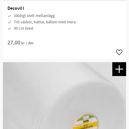
Decovil l
Väldigt stelt mellanlägg
Till väskor, hattar, bälten med mera​
90 cm bred
27,00
kr
/
dm
Lägg t