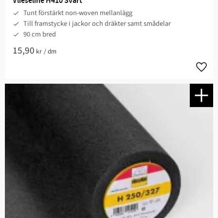
Vlieseline H410 Svart
Tunt förstärkt non-woven mellanlägg
Till framstycke i jackor och dräkter samt smådelar
90 cm bred
15,90
kr
/
dm
Lägg t