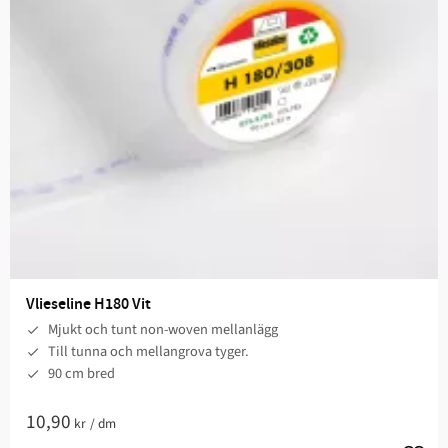
Vlieseline H180 Vit
Mjukt och tunt non-woven mellanlägg
Till tunna och mellangrova tyger.​
90 cm bred
10,90
kr
/
dm