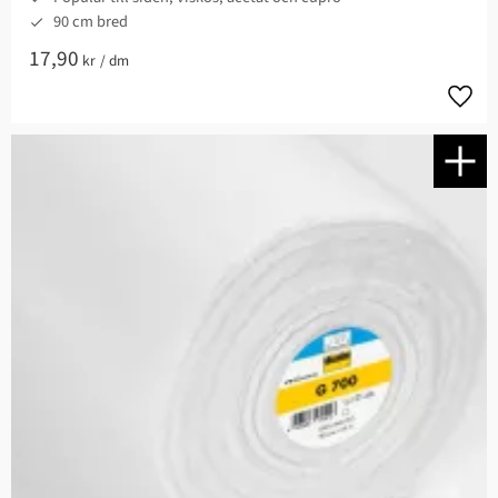
90 cm bred
17,90
kr
/
dm
Lägg t