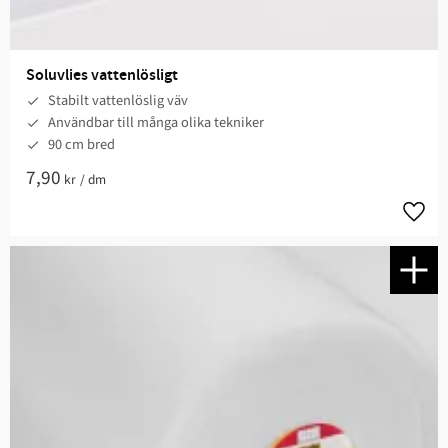
Soluvlies vattenlösligt
Stabilt vattenlöslig väv
Användbar till många olika tekniker
90 cm bred
7,90
kr
/
dm
Lägg t