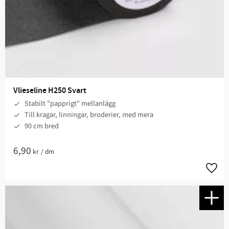
Vlieseline H250 Svart
Stabilt "papprigt" mellanlägg
Till kragar, linningar, broderier, med mera ​
90 cm bred
6,90
kr
/
dm
Lägg t