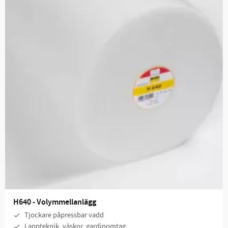
H640 - Volymmellanlägg
Tjockare påpressbar vadd
Lappteknik, väskor, gardinomtag,