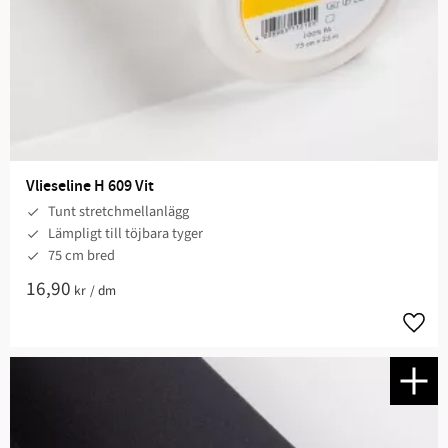
Vlieseline H 609 Vit
Tunt stretchmellanlägg
Lämpligt till töjbara tyger
75 cm bred
16,90
kr
/
dm
Lägg t