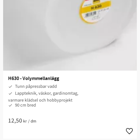
H630 - Volymmellanlägg
Tunn påpressbar vadd
Lappteknik, väskor, gardinomtag,
varmare klädsel och hobbyprojekt
90 cm bred
12,50
kr
/
dm
Lägg t