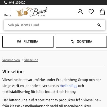
046-152020
Kund
Meny
Favorit
FILTRERA
SORTERA
Varumärken
Vlieseline
Vlieseline
Vlieseline är ett varumärke under Freudenberg Group och har
länge varit en ledande tillverkare av
mellanlägg
och
textilstabilisering för både industri och hobby.
Här hittar du hela vårt sortiment av produkter från Vlieseline –
från klassiska mellanlägg och vadd till specialprodukter