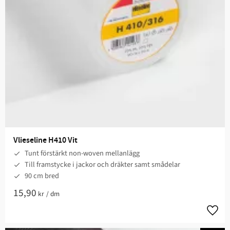
Vlieseline H410 Vit
Tunt förstärkt non-woven mellanlägg
Till framstycke i jackor och dräkter samt smådelar
90 cm bred
15,90
kr
/
dm
Lägg t