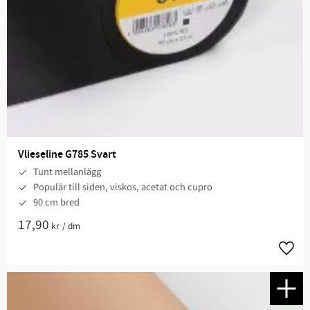
Vlieseline G785 Svart
Tunt mellanlägg
Populär till siden, viskos, acetat och cupro
90 cm bred
17,90
kr
/
dm
Lägg t