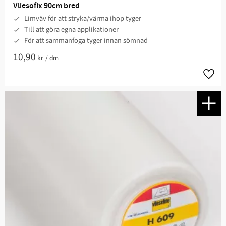
Vliesofix 90cm bred
Limväv för att stryka/värma ihop tyger
Till att göra egna applikationer
För att sammanfoga tyger innan sömnad
10,90
kr
/
dm
Lägg t