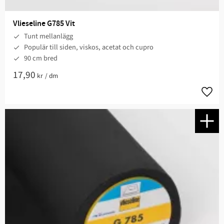
Vlieseline G785 Vit
Tunt mellanlägg
Populär till siden, viskos, acetat och cupro
90 cm bred
17,90
kr
/
dm
Lägg t