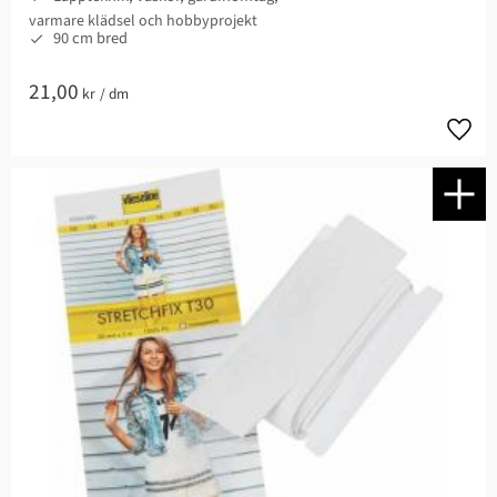
varmare klädsel och hobbyprojekt
90 cm bred
21,00
kr
/
dm
Lägg t