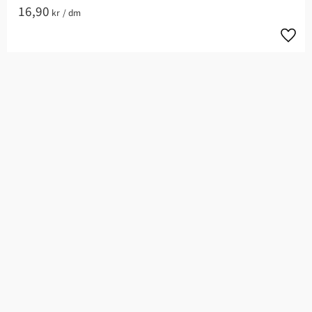
16,90
kr
/
dm
Lägg t