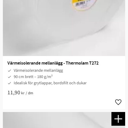
Värmeisolerande mellanlägg - Thermolam T272
Värmeisolerande mellanlägg
90 cm brett – 180 g/m²
Idealisk för grytlappar, bordsfilt och dukar
11,90
kr
/
dm
Lägg t