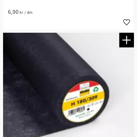
6,90
kr
/
dm
Lägg t