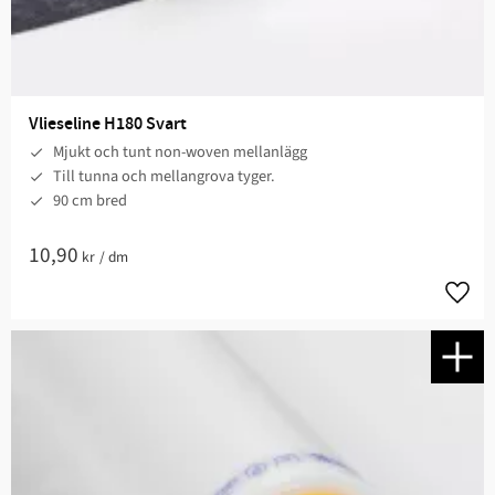
Vlieseline H180 Svart
Mjukt och tunt non-woven mellanlägg
Till tunna och mellangrova tyger.​
90 cm bred
10,90
kr
/
dm
Lägg t