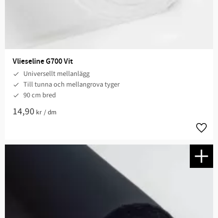
Vlieseline G700 Vit
Universellt mellanlägg
Till tunna och mellangrova tyger
90 cm bred
14,90
kr
/
dm
Lägg t