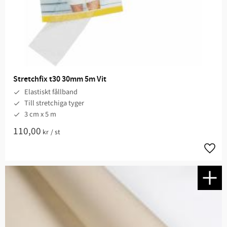
Stretchfix t30 30mm 5m Vit
Elastiskt fållband
Till stretchiga tyger
3 cm x 5 m
110,00
kr
/
st
Lägg t